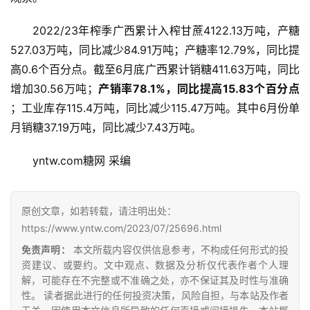
2022/23年榨季广西累计入榨甘蔗4122.13万吨，产糖
527.03万吨，同比减少84.91万吨；产糖率12.79%，同比提
高0.6个百分点。截至6月底广西累计销糖411.63万吨，同比
增加30.56万吨；
产销率78.1%，同比提高15.83个百分点
；工业库存115.4万吨，同比减少115.47万吨。其中6月份单
月销糖37.19万吨，同比减少7.43万吨。
首
页
yntw.com糖网 采编
原创文章，如若转载，请注明出处：
云
https://www.yntw.com/2023/07/25696.html
糖
网
免责声明：
本文所载内容仅供信息参考，不构成任何形式的投
公
资建议、或要约。文中观点、数据及分析仅代表作者个人理
解，可能存在不完整或不准确之处，亦不保证其及时性与准确
众
性。 读者据此进行的任何投资决策，风险自担，与本站及作者
号