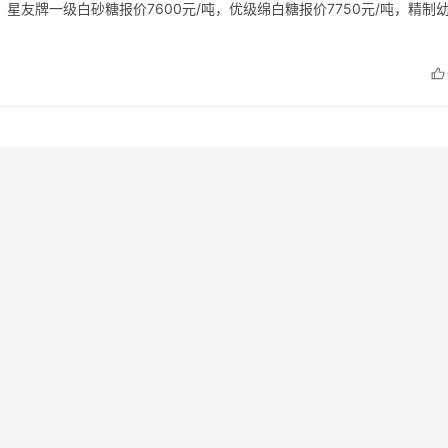
星友牌一级白砂糖报价7600元/吨，优级绵白糖报价7750元/吨，精制