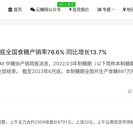
4万人关注
首页
云糖网公众号
现货报价
专题
地
底全国食糖产销率76.6% 同比增长13.7%
COM 中糖协产销简报消息，2022/23年制糖期（以下简称本制糖
部结束。 截至2023年6月底，本制糖期全国共生产食糖897万
减少59万…
盘整，上午主力合约2309收盘价6791元，上涨22元，上午云南现货市场