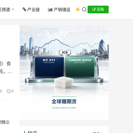
区频道
产业链
产销储运
投稿
期）食
吨，比
0
0
制糖企