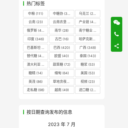
热门标签
中粮
(111)
中糖协
(37)
乌克兰
(20)
云南
(23)
云南农垦
(17)
产业链
(42)
俄罗斯
(43)
南华
(28)
南宁糖业
(81)
印度
(346)
古巴
(16)
哈萨克斯坦
(19)
巴基斯坦
(14)
巴西
(420)
广西
(348)
替代糖
(48)
欧盟
(40)
泰国
(143)
澳大利亚
(16)
甜菜糖
(72)
糖浆
(53)
糖精
(14)
缅甸
(64)
美国
(53)
英茂
(86)
草地贪夜蛾
(14)
视频
(23)
走私糖
(98)
越南
(49)
进口糖
(236)
按日期查询发布的信息
2023 年 7 月