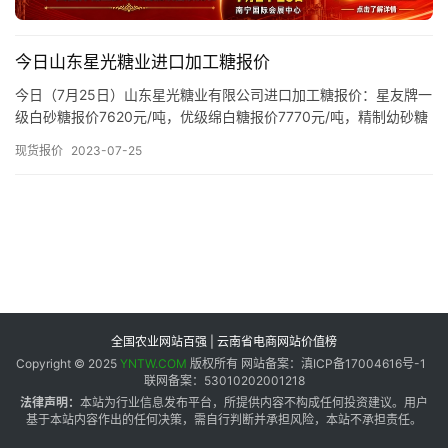
专
题
今日山东星光糖业进口加工糖报价
今日（7月25日）山东星光糖业有限公司进口加工糖报价：星友牌一
地
级白砂糖报价7620元/吨，优级绵白糖报价7770元/吨，精制幼砂糖
区
报价8070元/吨，普通幼砂糖报价7770元/吨，…
现货报价
2023-07-25
频
道
产
业
链
全国农业网站百强 | 云南省电商网站价值榜
Copyright © 2025
YNTW.COM
版权所有 网站备案：滇ICP备17004616号-1
联网备案：53010202001218
产
法律声明：
本站为行业信息发布平台，所提供内容不构成任何投资建议。用户
销
基于本站内容作出的任何决策，需自行判断并承担风险，本站不承担责任。
储