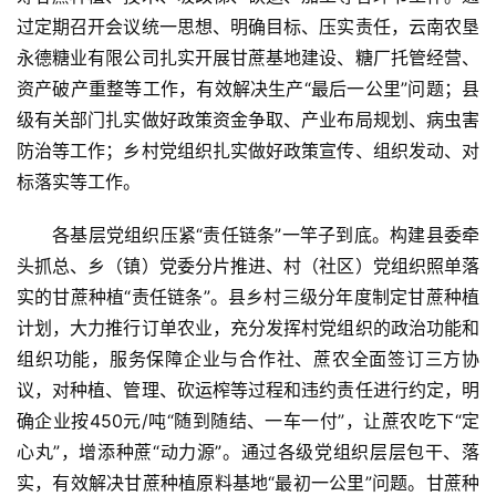
过定期召开会议统一思想、明确目标、压实责任，云南农垦
永德糖业有限公司扎实开展甘蔗基地建设、糖厂托管经营、
资产破产重整等工作，有效解决生产“最后一公里”问题；县
级有关部门扎实做好政策资金争取、产业布局规划、病虫害
防治等工作；乡村党组织扎实做好政策宣传、组织发动、对
标落实等工作。
各基层党组织压紧“责任链条”一竿子到底。构建县委牵
头抓总、乡（镇）党委分片推进、村（社区）党组织照单落
实的甘蔗种植“责任链条”。县乡村三级分年度制定甘蔗种植
计划，大力推行订单农业，充分发挥村党组织的政治功能和
组织功能，服务保障企业与合作社、蔗农全面签订三方协
议，对种植、管理、砍运榨等过程和违约责任进行约定，明
确企业按450元/吨“随到随结、一车一付”，让蔗农吃下“定
心丸”，增添种蔗“动力源”。通过各级党组织层层包干、落
实，有效解决甘蔗种植原料基地“最初一公里”问题。甘蔗种