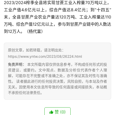
2023/2024榨季全县将实现甘蔗工业入榨量70万吨以上，
工业产值4.6亿元以上，综合产值达8.4亿元；到“十四五”
产
末，全县甘蔗产业农业产量达120万吨、工业入榨量达110
销
万吨、综合产值12亿元以上，参与到甘蔗产业链中的人数达
储
到12万人。（杨代富）
运
原创文章，如若转载，请注明出处：
https://www.yntw.com/2023/08/26224.html
免责声明：
本文所载内容仅供信息参考，不构成任何形式的投
资建议、或要约。文中观点、数据及分析仅代表作者个人理
解，可能存在不完整或不准确之处，亦不保证其及时性与准确
性。 读者据此进行的任何投资决策，风险自担，与本站及作者
无关。因使用本文信息所导致的任何直接或间接损失，本站概
不承担任何法律责任。
赞
(0)