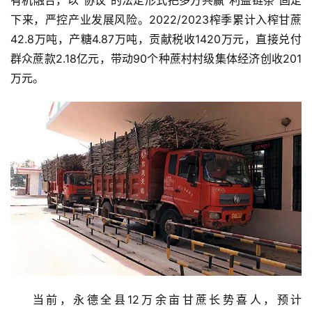
货
下来，严控产业发展风险。2022/2023榨季累计入榨甘蔗
报
价
42.8万吨，产糖4.87万吨，贡献税收1420万元，直接兑付
群众蔗款2.18亿元，带动90个种蔗村村级集体经济创收201
万元。
专
题
地
区
频
道
产
业
当前，永德全县12万余亩甘蔗长势喜人，预计
链