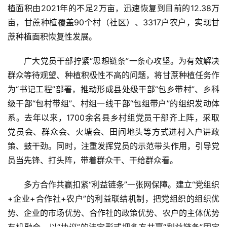
植面积由2021年的不足2万亩，迅速恢复到目前的12.38万
亩，甘蔗种植覆盖90个村（社区）、3317户农户，实现甘
蔗种植面积恢复性发展。
广大党员干部拧紧“思想链条”一条心攻坚。为有效解决
首
群众等待观望、种植积极性不高的问题，将甘蔗种植任务作
页
为“书记工程”部署，推动形成县处级干部“包乡带村”、乡科
级干部“包村带组”、村组一线干部“包组带户”的组织发动体
云
系。去年以来，1700余名县乡村组党员干部齐上阵，采取
糖
党员会、群众会、火塘会、田间地头等方式进村入户讲政
网
策、鼓干劲。同时，注重发挥党员的示范带头作用，引导党
公
员当先锋、打头阵，带着群众干、干给群众看。
众
号
多方合作共赢扣紧“利益链条”一张网保障。建立“党组织
+企业+合作社+农户”的利益联结机制，把党组织的组织优
势、企业的市场优势、合作社的政策优势、农户的主体优势
现
有机融合，以“协议”的法定形式把多方共赢“利益链条”固定