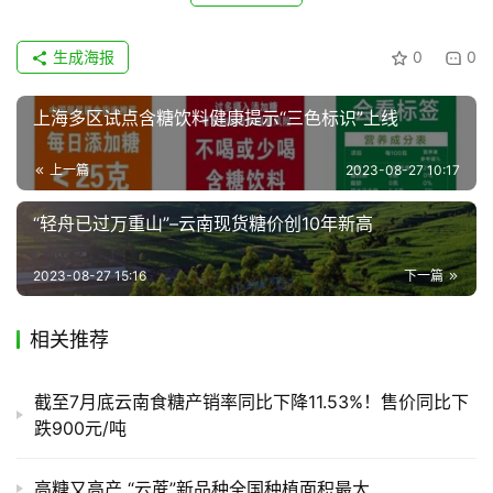
生成海报
0
0
上海多区试点含糖饮料健康提示“三色标识”上线
上一篇
2023-08-27 10:17
“轻舟已过万重山”–云南现货糖价创10年新高
2023-08-27 15:16
下一篇
相关推荐
截至7月底云南食糖产销率同比下降11.53%！售价同比下
跌900元/吨
高糖又高产 “云蔗”新品种全国种植面积最大