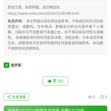
报
原创文章，如若转载，请注明出处：
价
https://www.yntw.com/2024/03/29199.html
免责声明：
本文所载内容仅供信息参考，不构成任何形式的投
资建议、或要约。文中观点、数据及分析仅代表作者个人理
专
解，可能存在不完整或不准确之处，亦不保证其及时性与准确
题
性。 读者据此进行的任何投资决策，风险自担，与本站及作者
无关。因使用本文信息所导致的任何直接或间接损失，本站概
不承担任何法律责任。
地
区
俄罗斯
频
道
赞
(0)
产
生成海报
0
0
业
链
海南省2023/24榨季生产结束 产糖7.42万吨