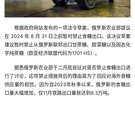
根据政府网站发布的一项法令草案，俄罗斯农业部提议
在 2024 年 8 月 31 日之前暂时禁止食糖出口。该决议草案
首
页
建议暂时禁止从俄罗斯联邦出口甘蔗糖、甜菜糖以及固态化
学纯蔗糖（欧亚经济联盟代码为1701 HS）。
据悉俄罗斯农业部于二月底就征对是否禁止食糖出口进
云
糖
行了讨论，这项禁止措施背后的理由是为了回应对海外食糖
网
供应量的担忧。因为自2023年秋季以来，俄罗斯的食糖出
公
口量大幅增加，仅11月铁路出口量就达到8.3万吨。
众
号
现
货