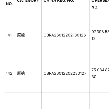
CATEGORY
CHINA REG. NO.
OVERSE
NO.
NO.
07.398.5
141
原糖
CBRA26012202180126
12
75.084.8
142
原糖
CBRA26012202230127
30