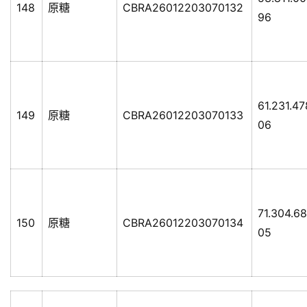
148
原糖
CBRA26012203070132
专
96
题
地
区
61.231.4
频
149
原糖
CBRA26012203070133
06
道
产
业
71.304.6
链
150
原糖
CBRA26012203070134
05
产
销
储