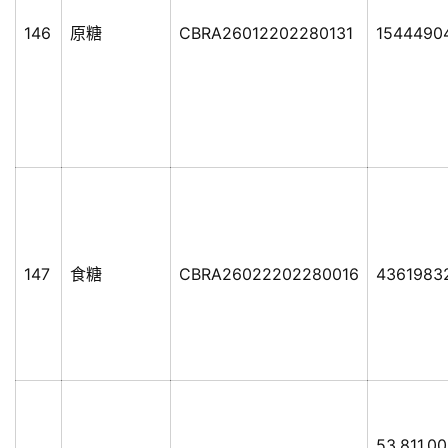
首
页
146
原糖
CBRA26012202280131
1544490
云
糖
网
公
众
号
147
食糖
CBRA26022202280016
4361983
现
货
报
价
53.811.0