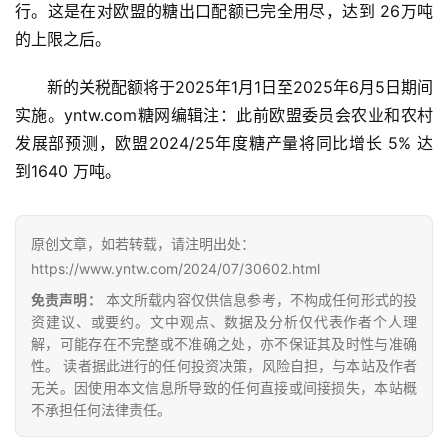
首
行。这是在对欧盟的糖出口配额已完全用尽，达到 26万吨
页
的上限之后。
新的关税配额将于2025年1月1日至2025年6月5日期间
云
实施。yntw.com糖网编辑注：此前欧盟委员会农业和农村
糖
发展部预测，欧盟2024/25年度糖产量将同比增长 5% 达
网
到1640 万吨。
公
众
号
原创文章，如若转载，请注明出处：
https://www.yntw.com/2024/07/30602.html
免责声明：
本文所载内容仅供信息参考，不构成任何形式的投
现
资建议、或要约。文中观点、数据及分析仅代表作者个人理
货
解，可能存在不完整或不准确之处，亦不保证其及时性与准确
报
性。 读者据此进行的任何投资决策，风险自担，与本站及作者
价
无关。因使用本文信息所导致的任何直接或间接损失，本站概
不承担任何法律责任。