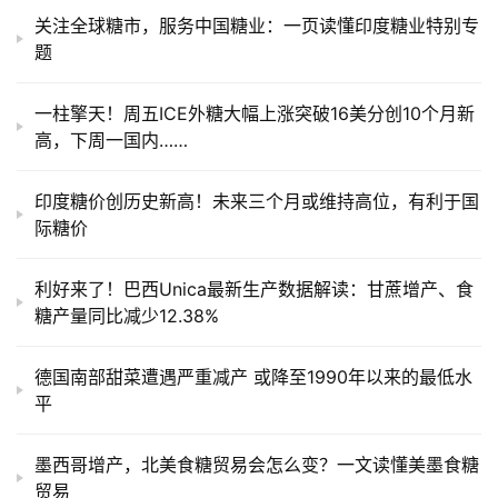
运
关注全球糖市，服务中国糖业：一页读懂印度糖业特别专
题
一柱擎天！周五ICE外糖大幅上涨突破16美分创10个月新
高，下周一国内……
印度糖价创历史新高！未来三个月或维持高位，有利于国
际糖价
利好来了！巴西Unica最新生产数据解读：甘蔗增产、食
糖产量同比减少12.38%
德国南部甜菜遭遇严重减产 或降至1990年以来的最低水
平
墨西哥增产，北美食糖贸易会怎么变？一文读懂美墨食糖
贸易