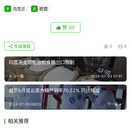
专
乌克兰
欧盟
题
赞
(0)
地
区
生成海报
0
0
频
道
印度不太可能放松食糖出口限制
上一篇
2024-07-03 07:51
产
业
截至6月底云南食糖产销率70.52% 同比略减
链
2024-07-03 08:03
下一篇
产
相关推荐
销
储