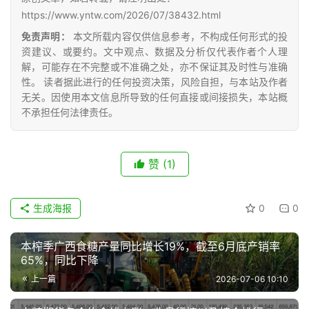
https://www.yntw.com/2026/07/38432.html
免责声明：
本文所载内容仅供信息参考，不构成任何形式的投
资建议、或要约。文中观点、数据及分析仅代表作者个人理
解，可能存在不完整或不准确之处，亦不保证其及时性与准确
性。 读者据此进行的任何投资决策，风险自担，与本站及作者
无关。因使用本文信息所导致的任何直接或间接损失，本站概
不承担任何法律责任。
赞
(1)
生成海报
0
0
本榨季广西食糖产量同比增长19%，截至6月底产销率
65%，同比下降
上一篇
2026-07-06 10:10