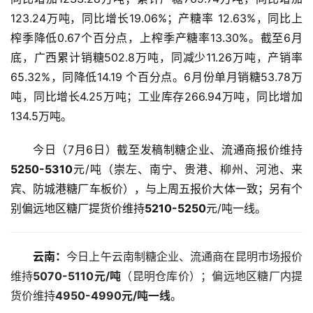
123.24万吨，同比增长19.06%；产糖率 12.63%，同比上
榨季降低0.67个百分点，上榨季产糖率13.30%。截至6月
底，广西累计销糖502.8万吨，同减少11.26万吨，产销率
65.32%，同降低14.19 个百分点。6月份单月销糖53.78万
吨，同比增长4.25万吨；工业库存266.94万吨，同比增加
134.5万吨。
今日（7月6日）截至发稿制糖企业、流通商报价维持
5250-5310
元/吨（崇左、南宁、贵港、柳州、河池、来
宾、防城港糖厂车板价），与上周五报价大体一致；另有个
别偏远地区糖厂提货价维持
5210-5250
元/吨一线。
云南：
今日上午云南制糖企业、流通商在昆明市场报价
维持
5070-5110元/吨
（昆明仓库价）；偏远地区糖厂内提
货价维持
4950-4990元/吨一线
。