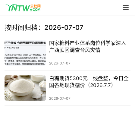
首
页
按时间归档：2026-07-07
云
糖
国家糖料产业体系岗位科学家深入
网
广西蔗区调查台风灾情
公
众
2026-07-07
号
白糖期货5300元一线盘整，今日全
国各地现货糖价（2026.7.7）
现
2026-07-07
货
报
价