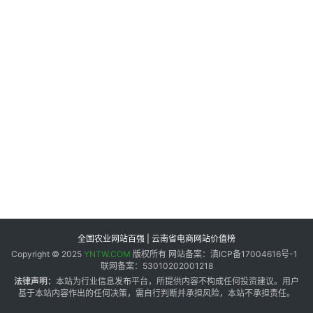
专
题
地
区
频
道
产
业
链
全国农业网站百强 | 云南省电商网站价值榜
Copyright © 2025
YNTW.COM
版权所有 网站备案：滇ICP备17004616号-1
联网备案：53010202001218
产
法律声明：
本站为行业信息发布平台，所提供内容不构成任何投资建议。用户
销
基于本站内容作出的任何决策，需自行判断并承担风险，本站不承担责任。
储