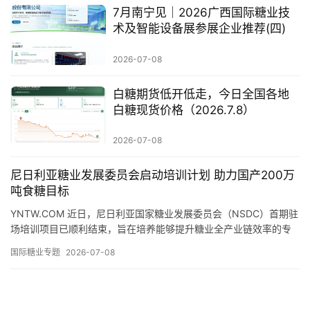
价
7月南宁见｜2026广西国际糖业技
术及智能设备展参展企业推荐(四)
2026-07-08
专
题
白糖期货低开低走，今日全国各地
白糖现货价格（2026.7.8）
地
2026-07-08
区
频
尼日利亚糖业发展委员会启动培训计划 助力国产200万
道
吨食糖目标
YNTW.COM 近日，尼日利亚国家糖业发展委员会（NSDC）首期驻
场培训项目已顺利结束，旨在培养能够提升糖业全产业链效率的专
产
业人才。 此次培训助力尼日利亚国内食糖年产量达到200…
国际糖业专题
2026-07-08
业
链