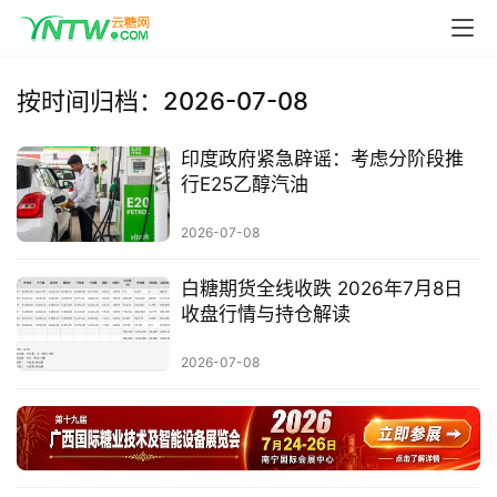
首
按时间归档：2026-07-08
页
印度政府紧急辟谣：考虑分阶段推
行E25乙醇汽油
云
糖
2026-07-08
网
公
白糖期货全线收跌 2026年7月8日
收盘行情与持仓解读
众
号
2026-07-08
现
货
报