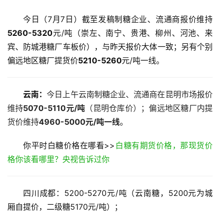
今日（7月7日）截至发稿制糖企业、流通商报价维持
5260-5320
元/吨（崇左、南宁、贵港、柳州、河池、来
宾、防城港糖厂车板价），与昨天报价大体一致；另有个别
偏远地区糖厂提货价
5210-5260
元/吨一线。
云南：
今日上午云南制糖企业、流通商在昆明市场报价
维持
5070-5110元/吨
（昆明仓库价）；偏远地区糖厂内提
货价维持
4960-5000元/吨一线
。
你平时白糖价格在哪看>>
白糖有期货价格，那现货价
格你该看哪里？央视告诉过你
四川成都：5200-5270元/吨（云南糖，5200元为城
厢自提价，二级糖5170元/吨）；