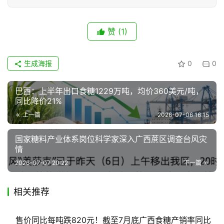
赞
(1)
生成海报
0
0
巴西：上半年出口食糖1229万吨，均价360美元/吨，
同比降价21%
上一篇
2026-07-06 16:15
国家糖料产业体系岗位科学家深入广西蔗区调查台风灾
情
2026-07-07 20:22
下一篇
相关推荐
售价同比每吨跌820元！截至7月底广西食糖产销率同比