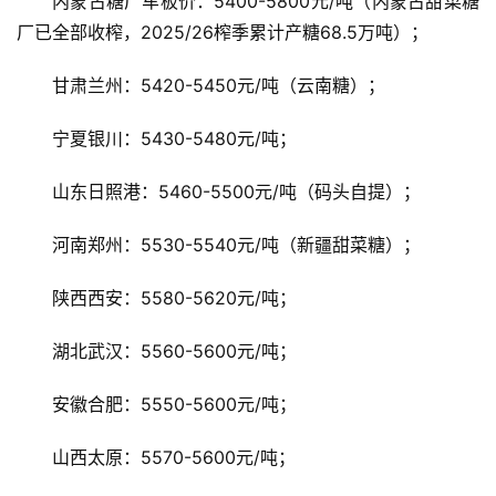
内蒙古糖厂车板价：5400-5800元/吨（内蒙古甜菜糖
厂已全部收榨，2025/26榨季累计产糖68.5万吨）；
云
甘肃兰州：5420-5450元/吨（云南糖）；
糖
网
宁夏银川：5430-5480元/吨；
公
众
山东日照港：5460-5500元/吨（码头自提）；
号
河南郑州：5530-5540元/吨（新疆甜菜糖）；
现
陕西西安：5580-5620元/吨；
货
报
湖北武汉：5560-5600元/吨；
价
安徽合肥：5550-5600元/吨；
专
山西太原：5570-5600元/吨；
题