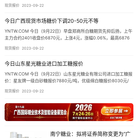
元，最低6801元，上午各制糖企业、流通…
现
现货报价
2023-09-22
货
报
今日广西现货市场糖价下调20-50元不等
价
YNTW.COM 今日（9月22日）早盘郑商所白糖期货先抑后扬，上午
主力合约2401收盘价6870元，上涨4元，涨幅0.06%，最高6876
元，最低6801元，上午各制糖企业、流通…
专
现货报价
2023-09-22
题
今日山东星光糖业进口加工糖报价
YNTW.COM 今日（9月22日）山东星光糖业有限公司进口加工糖报
地
价：星友牌一级白砂糖报价7880元/吨，优级绵白糖报价8030元/
吨，精制幼砂糖报价8330元/吨，普通幼砂糖报…
区
现货报价
2023-09-22
频
道
产
南宁糖业：拟将证券简称变更为“广
业