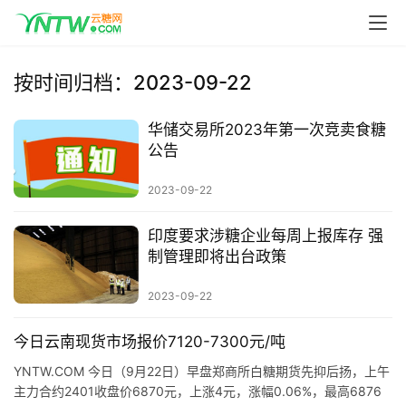
按时间归档：2023-09-22
华储交易所2023年第一次竞卖食糖
首
公告
页
2023-09-22
云
印度要求涉糖企业每周上报库存 强
糖
制管理即将出台政策
网
公
2023-09-22
众
号
今日云南现货市场报价7120-7300元/吨
YNTW.COM 今日（9月22日）早盘郑商所白糖期货先抑后扬，上午
主力合约2401收盘价6870元，上涨4元，涨幅0.06%，最高6876