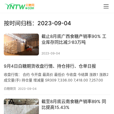
按时间归档：2023-09-04
截止8月底广西食糖产销率90% 工
业库存同比减少83万吨
2023-09-04
首
9月4日白糖期货收盘行情、持仓排行、仓单日报
页
收盘行情： 合约 今开盘 最高价 最低价 今收盘 今结算 涨跌1 涨跌2
成交量(手) 持仓量 增减量 SR309 7,336.00 7,418.00 7,257.00
7,380…
云
白糖期货
2023-09-04
糖
网
截至8月底云南食糖产销率89% 同
公
比提高15.43%
众