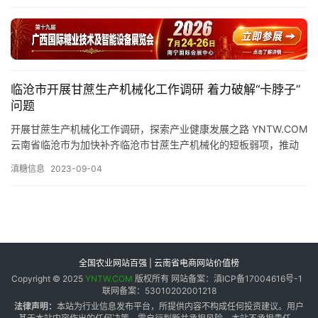
产
业
链
临沧市开展甘蔗生产机械化工作调研 着力破解“卡脖子”
问题
开展甘蔗生产机械化工作调研，探索产业健康发展之路 YNTW.COM
产
云南省临沧市为加快补齐临沧市甘蔗生产机械化的短板弱项，推动
销
甘蔗产业提质增效高质量发展，及早谋划推进下一榨季全市甘…
储
滇糖信息
2023-09-04
运
全国农业网站百强 | 云南省电商网站价值榜
Copyright © 2025
YNTW.COM
版权所有 网站备案：滇ICP备17004616号-1
联网备案：53010202001218
法律声明：
本站为行业信息发布平台，所提供内容不构成任何投资建议。用户