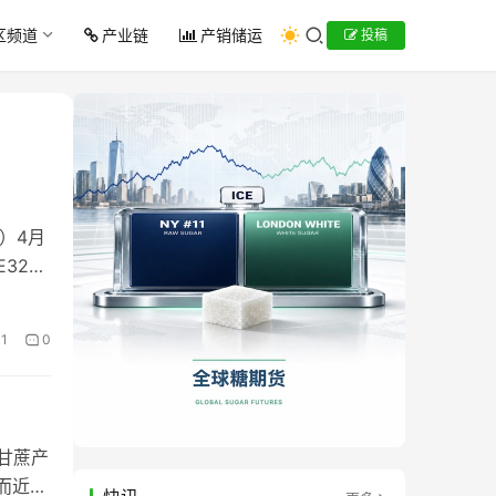
区频道
产业链
产销储运
投稿
a）4月
32）
1
0
甘蔗产
而近年