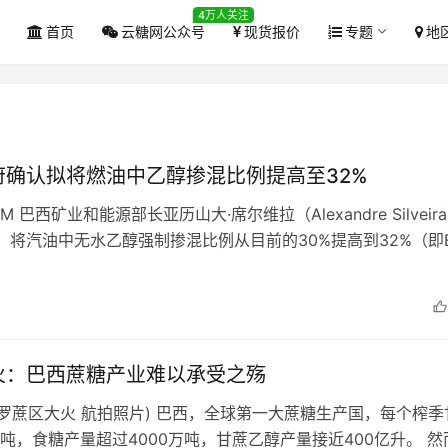
4万人关注
首页
云糖网公众号
现货报价
专题
地
府确认拟将燃油中乙醇掺混比例提高至32%
OM 巴西矿业和能源部长亚历山大·席尔维拉（Alexandre Silveir
，将汽油中无水乙醇强制掺混比例从目前的30%提高到32%（即E
火：巴西蔗糖产业难以承受之殇
保罗蔗区大火 航拍照片) 巴西，全球第一大蔗糖生产国，每个榨季
吨，食糖产量超过4000万吨，甘蔗乙醇产量接近400亿升。 然