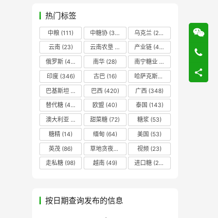
热门标签
中粮
(111)
中糖协
(37)
乌克兰
(20)
云南
(23)
云南农垦
(17)
产业链
(42)
俄罗斯
(43)
南华
(28)
南宁糖业
(81)
印度
(346)
古巴
(16)
哈萨克斯坦
(19)
巴基斯坦
(14)
巴西
(420)
广西
(348)
替代糖
(48)
欧盟
(40)
泰国
(143)
澳大利亚
(16)
甜菜糖
(72)
糖浆
(53)
糖精
(14)
缅甸
(64)
美国
(53)
英茂
(86)
草地贪夜蛾
(14)
视频
(23)
走私糖
(98)
越南
(49)
进口糖
(236)
按日期查询发布的信息