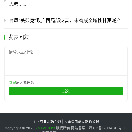
思考……
台风“美莎克”致广西局部灾害，未构成全域性甘蔗减产
发表回复
请登录后评论...
登录
后才能评论
提交
全国农业网站百强 | 云南省电商网站价值榜
Copyright © 2025
YNTW.COM
版权所有 网站备案：滇ICP备17004616号-1