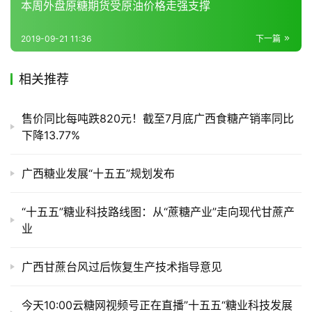
本周外盘原糖期货受原油价格走强支撑
2019-09-21 11:36
下一篇
产
业
相关推荐
链
售价同比每吨跌820元！截至7月底广西食糖产销率同比
下降13.77%
产
销
广西糖业发展“十五五”规划发布
储
运
“十五五”糖业科技路线图：从“蔗糖产业”走向现代甘蔗产
业
广西甘蔗台风过后恢复生产技术指导意见
今天10:00云糖网视频号正在直播”十五五“糖业科技发展