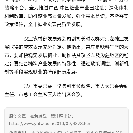
战略平台，全力推进广西·中国糖业产业园建设；深化体制
机制改革，助推糖业高质量发展；强化民本意识，不断夯实
政策保障，全市糖业实现高质量发展。
　　农业农村部发展规划司副司长时以群对崇左糖业发
展取得的成效表示充分肯定。他指出，崇左是糖料生产的大
市，要加快稳定发展糖业，助推扶贫攻坚以及边疆地区的稳
定；要结合糖料产业发展的特殊性，通过政策调控、创新机
制等手段实现糖业的持续健康发展。
首
　　崇左市委常委、常务副市长蓝晓，市人大常委会副
页
主任、市总工会主席蓝大煌出席会议。
云
原创文章，如若转载，请注明出处：
糖
https://www.yntw.com/2019/09/4878.html
网
公
免责声明：
本文所载内容仅供信息参考，不构成任何形式的投