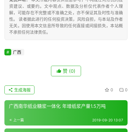
众
资建议、或要约。文中观点、数据及分析仅代表作者个人理
号
解，可能存在不完整或不准确之处，亦不保证其及时性与准确
性。 读者据此进行的任何投资决策，风险自担，与本站及作者
无关。因使用本文信息所导致的任何直接或间接损失，本站概
不承担任何法律责任。
现
货
报
广西
价
赞
(0)
专
题
生成海报
0
0
广西南华纸业糖浆一体化 年增纸浆产量1.5万吨
地
区
上一篇
2019-09-20 13:07
频
道