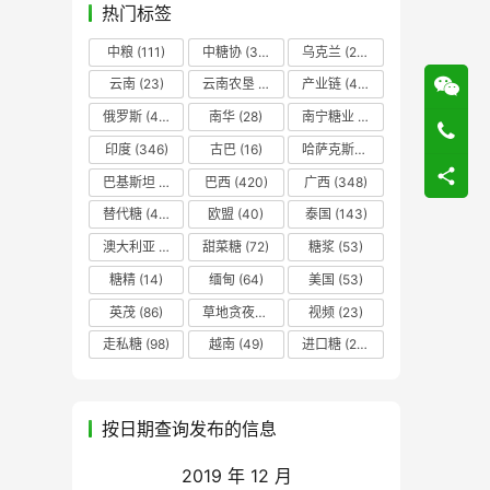
热门标签
中粮
(111)
中糖协
(37)
乌克兰
(20)
云南
(23)
云南农垦
(17)
产业链
(42)
俄罗斯
(43)
南华
(28)
南宁糖业
(81)
印度
(346)
古巴
(16)
哈萨克斯坦
(19)
巴基斯坦
(14)
巴西
(420)
广西
(348)
替代糖
(48)
欧盟
(40)
泰国
(143)
澳大利亚
(16)
甜菜糖
(72)
糖浆
(53)
糖精
(14)
缅甸
(64)
美国
(53)
英茂
(86)
草地贪夜蛾
(14)
视频
(23)
走私糖
(98)
越南
(49)
进口糖
(236)
按日期查询发布的信息
2019 年 12 月