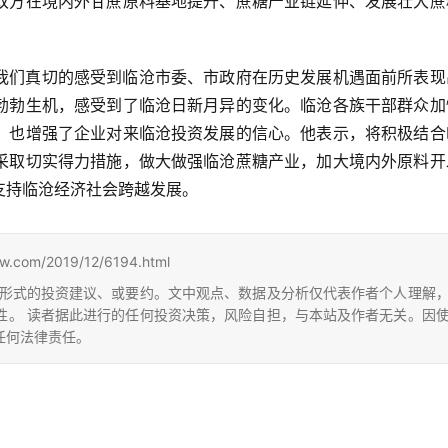
双方在境内外甘蔗原料基地提升、蔗糖产业链延伸、发展壮大蔗
我们真切的感受到临沧市委、市政府在历史发展机遇面前所表现
勃勃生机，感受到了临沧日新月异的变化。临沧各族干部群众加
，也增强了企业对来临沧投资发展的信心。他表示，将积极结合
采取切实得力措施，做大做强临沧蔗糖产业，加大境内外原料开
支持临沧经济社会跨越发展。
m/2019/12/6194.html
形式的投资建议、或要约。文中观点、数据及分析仅代表作者个人理解
性。 读者据此进行的任何投资决策，风险自担，与本站及作者无关。因
任何法律责任。