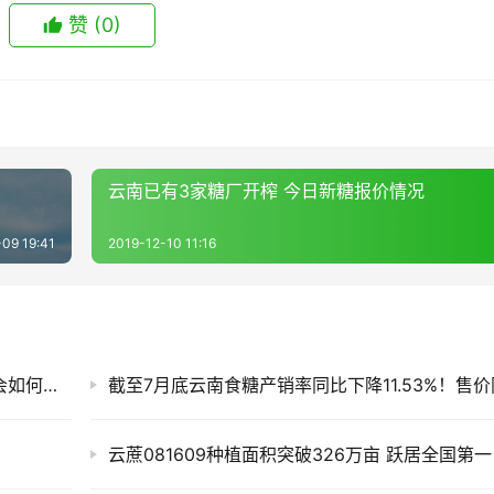
赞
(0)
云南已有3家糖厂开榨 今日新糖报价情况
09 19:41
2019-12-10 11:16
并非危言耸听：2026/27榨季内蒙古甜菜减产会如何传导？
云蔗081609种植面积突破326万亩 跃居全国第一