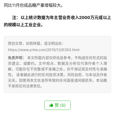
同比11月份成品糖产量增幅较大。
云
糖
注：以上统计数据为年主营业务收入2000万元或以上
网
的规模以上工业企业。
公
众
号
原创文章，如若转载，请注明出处：
https://www.yntw.com/2019/12/6393.html
免责声明：
本文所载内容仅供信息参考，不构成任何形式的投
现
资建议、或要约。文中观点、数据及分析仅代表作者个人理
货
解，可能存在不完整或不准确之处，亦不保证其及时性与准确
报
性。 读者据此进行的任何投资决策，风险自担，与本站及作者
价
无关。因使用本文信息所导致的任何直接或间接损失，本站概
不承担任何法律责任。
专
题
赞
(0)