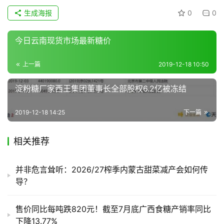
生成海报
0
0
地
区
今日云南现货市场最新糖价
频
道
上一篇
2019-12-18 10:50
淀粉糖厂家西王集团董事长全部股权6.2亿被冻结
产
业
2019-12-18 14:25
下一篇
链
相关推荐
产
销
并非危言耸听：2026/27榨季内蒙古甜菜减产会如何传
储
导？
运
售价同比每吨跌820元！截至7月底广西食糖产销率同比
下降13.77%