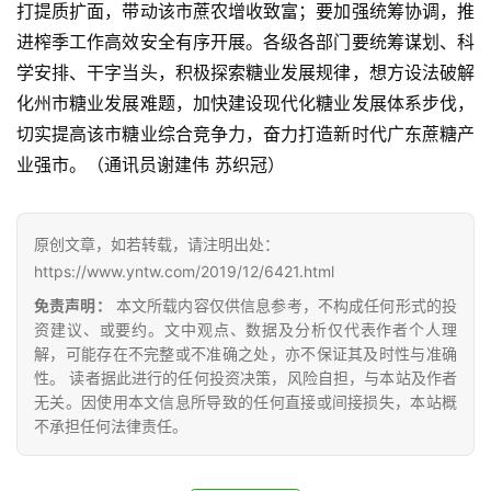
打提质扩面，带动该市蔗农增收致富；要加强统筹协调，推
云
进榨季工作高效安全有序开展。各级各部门要统筹谋划、科
糖
学安排、干字当头，积极探索糖业发展规律，想方设法破解
网
化州市糖业发展难题，加快建设现代化糖业发展体系步伐，
公
切实提高该市糖业综合竞争力，奋力打造新时代广东蔗糖产
众
业强市。（通讯员谢建伟 苏织冠）
号
原创文章，如若转载，请注明出处：
现
https://www.yntw.com/2019/12/6421.html
货
免责声明：
本文所载内容仅供信息参考，不构成任何形式的投
报
资建议、或要约。文中观点、数据及分析仅代表作者个人理
价
解，可能存在不完整或不准确之处，亦不保证其及时性与准确
性。 读者据此进行的任何投资决策，风险自担，与本站及作者
无关。因使用本文信息所导致的任何直接或间接损失，本站概
专
不承担任何法律责任。
题