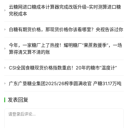
云糖网进口糖成本计算器完成改版升级–实时测算进口糖
完税成本
白糖有期货价格，那现货价格你该看哪里？央视告诉过你
今年，一家糖厂上了热搜！耀明糖厂“果蔗救援季”，一场
算得清又算不清的账
CSI全国食糖现货价格指数重启！20年的糖市”温度计”
广东广垦糖业集团2025/26榨季圆满收官 产糖31.17万吨
发表回复
请登录后评论...