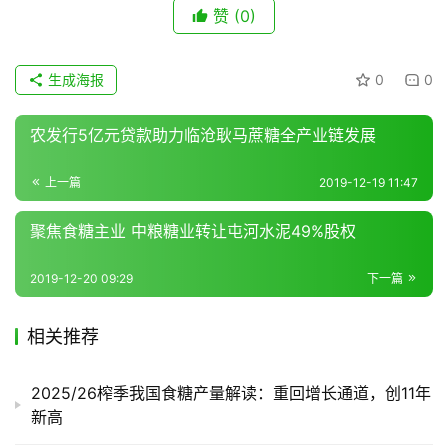
赞
(0)
地
区
生成海报
0
0
频
道
农发行5亿元贷款助力临沧耿马蔗糖全产业链发展
上一篇
2019-12-19 11:47
产
业
聚焦食糖主业 中粮糖业转让屯河水泥49%股权
链
2019-12-20 09:29
下一篇
产
相关推荐
销
储
运
2025/26榨季我国食糖产量解读：重回增长通道，创11年
新高