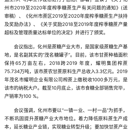
州市2019至2020年度榨季糖蔗生产有关问题的通知》(送
审稿）、《化州市蔗区2019至2020年度榨季糖蔗生产扶持
及奖励办法》、《关于奖励2018至2019年度榨季糖蔗产量
超标及管理质量达标单位的决定》并进行了颁奖。
会议指出，化州是蔗糖产业大市，是国家级蔗糖生产基
地，是名副其实的“茂名糖罐子”。目前，该市甘蔗种植面积
保持65万亩左右，2018跨2019 年度，耀明集团榨蔗
75.734万吨，该市蔗农甘蔗原料生产总收入3.3亿元。2019
年茂名市耀明企业有限公司榨蔗上缴税收1000多万元，是
该市的纳税大户。截至10月底止，该市食糖全部销售完毕，
产销率为100 %。
会议强调，化州市要以“一镇一业、一村一品”为抓手，
首
不断巩固提升蔗糖产业大市地位。着力降低原料蔗生产成
页
本，延长糖业产业链，实现糖业转型升级；要加快甘蔗产业