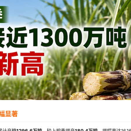
幅显著
累计产糖
1296.6万吨
，较上榨季增产
180.4万吨
，增幅高达16.1