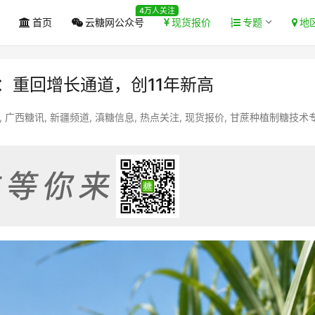
4万人关注
首页
云糖网公众号
现货报价
专题
地
读：重回增长通道，创11年新高
,
广西糖讯
,
新疆频道
,
滇糖信息
,
热点关注
,
现货报价
,
甘蔗种植制糖技术