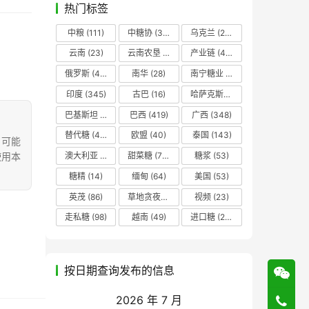
热门标签
中粮
(111)
中糖协
(37)
乌克兰
(20)
云南
(23)
云南农垦
(17)
产业链
(42)
俄罗斯
(43)
南华
(28)
南宁糖业
(81)
印度
(345)
古巴
(16)
哈萨克斯坦
(19)
巴基斯坦
(14)
巴西
(419)
广西
(348)
替代糖
(48)
欧盟
(40)
泰国
(143)
，可能
使用本
澳大利亚
(16)
甜菜糖
(70)
糖浆
(53)
糖精
(14)
缅甸
(64)
美国
(53)
英茂
(86)
草地贪夜蛾
(14)
视频
(23)
走私糖
(98)
越南
(49)
进口糖
(236)
按日期查询发布的信息
2026 年 7 月