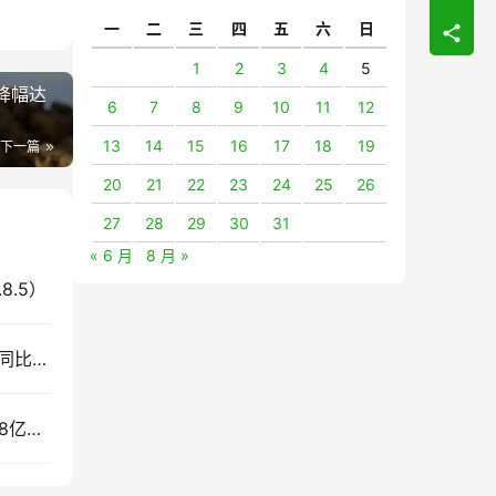
一
二
三
四
五
六
日
1
2
3
4
5
 降幅达
6
7
8
9
10
11
12
13
14
15
16
17
18
19
下一篇
20
21
22
23
24
25
26
27
28
29
30
31
« 6 月
8 月 »
8.5）
截至7月底云南食糖产销率同比下降11.53%！售价同比下跌900元/吨
2033年：中国食糖消费会到多少？全球将吃掉1.98亿吨糖，新增需求来自哪里？