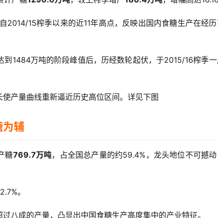
自2014/15榨季以来的近11年高点，反映出国内食糖生产在经
达到1484万吨的阶段峰值后，历经数轮起伏，于2015/16榨季
长使产量曲线重新逼近历史高位区间。详见下图
糖为辅
产糖
769.7万吨
，占全国总产量的约59.4%，龙头地位不可撼
.7%。
超过八成的产量，凸显出中国食糖生产高度集中的产业特征。