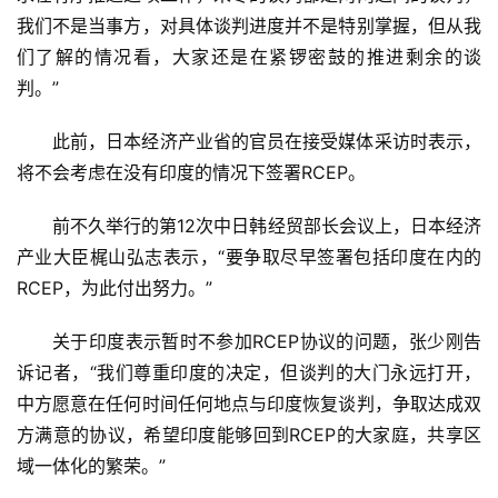
我们不是当事方，对具体谈判进度并不是特别掌握，但从我
产
们了解的情况看，大家还是在紧锣密鼓的推进剩余的谈
业
判。”
链
此前，日本经济产业省的官员在接受媒体采访时表示，
将不会考虑在没有印度的情况下签署RCEP。
产
销
前不久举行的第12次中日韩经贸部长会议上，日本经济
储
产业大臣梶山弘志表示，“要争取尽早签署包括印度在内的
运
RCEP，为此付出努力。”
关于印度表示暂时不参加RCEP协议的问题，张少刚告
诉记者，“我们尊重印度的决定，但谈判的大门永远打开，
中方愿意在任何时间任何地点与印度恢复谈判，争取达成双
方满意的协议，希望印度能够回到RCEP的大家庭，共享区
域一体化的繁荣。”