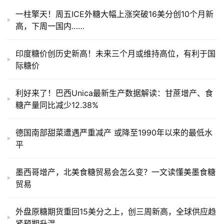
一柱擎天！周五ICE外糖大幅上涨突破16美分创10个月新
高，下周一国内……
印度糖价创历史新高！未来三个月或维持高位，有利于国
际糖价
利好来了！巴西Unica最新生产数据解读：甘蔗增产、食
糖产量同比减少12.38%
德国南部甜菜遭遇严重减产 或降至1990年以来的最低水
平
墨西哥增产，北美食糖贸易会怎么变？一文读懂美墨食糖
贸易
外盘原糖期货重回15美分之上，创三周新高，全球供应趋
紧预期升温