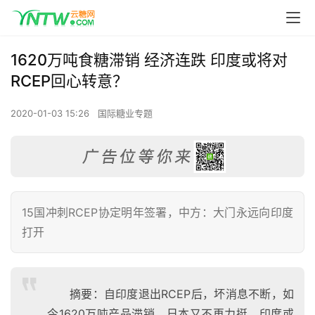
1620万吨食糖滞销 经济连跌 印度或将对
RCEP回心转意？
2020-01-03 15:26
国际糖业专题
15国冲刺RCEP协定明年签署，中方：大门永远向印度
打开
摘要：自印度退出RCEP后，坏消息不断，如
今1620万吨产品滞销，日本又不再力挺，印度或