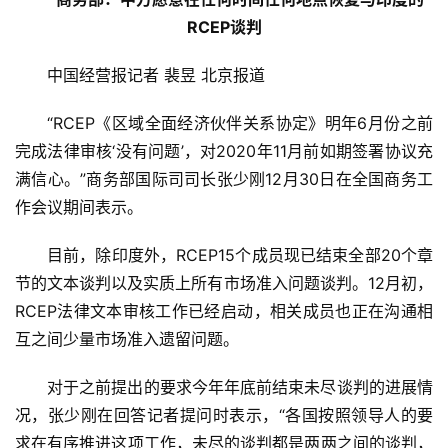
号
RCEP谈判
中国经营报记者 裴昱 北京报道
现
货
“RCEP《区域全面经济伙伴关系协定》明年6月份之前
报
完成法律审核‘没有问题’，对2020年11月前如期签署协议充
价
满信心。”商务部国际司司长张少刚12月30日在全国商务工
作会议期间表示。
专
目前，除印度外，RCEP15个成员现已结束全部20个章
题
节的文本谈判以及实质上所有市场准入问题谈判。12月初，
RCEP法律文本审核工作已经启动，相关成员也正在沟通相
互之间少量市场准入遗留问题。
地
区
对于之前提出的要求今年年底前结束未尽谈判的进展情
频
道
况，张少刚在回答记者提问时表示，“各国按照领导人的要
求在有序推进这项工作，未尽的谈判都是两两之间的谈判，