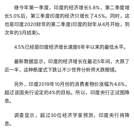
继今年第一季度，印度的经济增长5.8%，第二季度增
长5.0%后，第三季度印度的经济只增长了4.5%。同时，这
也是印度2020财年的第二季度(印度的财年从4月开始，到
次年的3月结束)。
4.5%已经是印度经济增长速度6年半以来的最低水平。
最新数据显示，印度的经济增长在最近5年间，大跌了
近一半，这种断崖式下跌让不少世界分析师大跌眼镜。
另外，印度2019年10月份的消费者物价涨幅为4.6%，
超过该国央行设定的4%的目标。所以，印度央行正试图降
息。
调查显示，超过30位经济学家预测，印度央行将降
息。