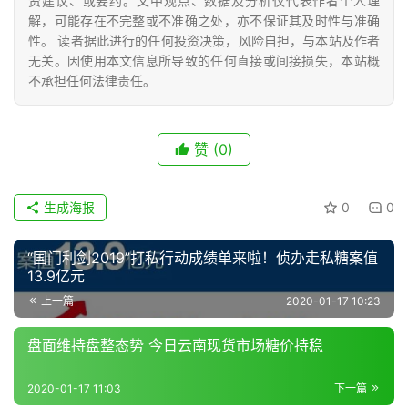
资建议、或要约。文中观点、数据及分析仅代表作者个人理
号
解，可能存在不完整或不准确之处，亦不保证其及时性与准确
性。 读者据此进行的任何投资决策，风险自担，与本站及作者
无关。因使用本文信息所导致的任何直接或间接损失，本站概
现
不承担任何法律责任。
货
报
价
赞
(0)
生成海报
0
0
专
题
“国门利剑2019”打私行动成绩单来啦！侦办走私糖案值
13.9亿元
上一篇
2020-01-17 10:23
地
区
盘面维持盘整态势 今日云南现货市场糖价持稳
频
道
2020-01-17 11:03
下一篇