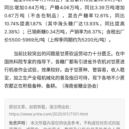
同比增加0.64万吨；产糖4.06万吨，同比3.39万吨增加
0.67万吨（不含在制品），混合产糖率12.61%，同比
10.74%提高1.87%（其中海头糖厂达13.93%，同比提高
2.38%）；已销新糖0.34万吨，产销率为8.37%；含税出厂
价5500-5969元/吨（上榨季同期约为5200元/吨）。
当前比较突出的问题是甘蔗砍运劳动力十分匮乏。在中
国热科院专家的指导下，各糖厂都有引进省外农机对甘蔗进
首
行机收作业试验，效果较好。由于甘蔗种、管容易，收入稳
页
定，加之生产全程机械化的普及指日可待，现下各地不少蔗
农都正在积极备种、备耕。（海南省糖业协会）
云
糖
原创文章，如若转载，请注明出处：
网
https://www.yntw.com/2020/01/7101.html
公
众
免责声明：
本文所载内容仅供信息参考，不构成任何形式的投