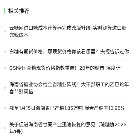
相关推荐
产
业
链
云糖网进口糖成本计算器完成改版升级–实时测算进口糖
完税成本
产
白糖有期货价格，那现货价格你该看哪里？央视告诉过你
销
储
CSI全国食糖现货价格指数重启！20年的糖市”温度计”
运
海南省糖业协会给全省糖业阵线广大干部职工的乙巳蛇年
春节慰问信
截至1月15日海南省已产糖1.85万吨 混合产糖率10.95%
关于促进海南省甘蔗产业迅速恢复的意见（琼糖协2025
年1号）