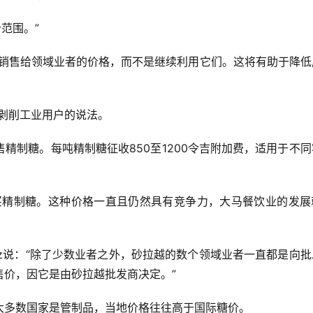
范围。”
低销售给领域业者的价格，而不是继续利用它们。这将有助于降低
剥削工业用户的说法。
精制糖。每吨精制糖征收850至1200令吉附加费，适用于不
买精制糖。这种价格一直且仍然具有竞争力，大马餐饮业的发展
nuar Aziz说：“除了少数业者之外，砂拉越的数个领域业者一直都是向
售价，因它是由砂拉越批发商决定。”
大多数国家是管制品，当地价格往往高于国际糖价。