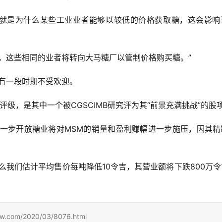
，这就是为什么某些工业业者能够以较低的价格获取糖，这会影响
，这些相同的业者将转向大马糖厂以管制价格购买糖。”
有一段时期不受欢迎。
”评级，是其中一个被CGSCIMB研究评为其“前景充满挑战”的股
道，进一步开放糖业将对MSM的销量和盈利赚幅进一步施压，因其
，那么我们估计平均售价每吨降低10令吉，其营业额将下跌800万
m/2020/03/8076.html