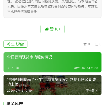
性。 读者据此进行的任何投资决策，风险自担，与本站及作者
产
无关。因使用本文信息所导致的任何直接或间接损失，本站概
业
不承担任何法律责任。
链
赞
(0)
产
销
储
生成海报
0
0
运
今日云南现货市场糖价情况
上一篇
2020-07-14 11:06
“最美绿色食品企业”广西糖业集团良圻制糖有限公司成
功上榜
2020-07-15 10:49
下一篇
相关推荐