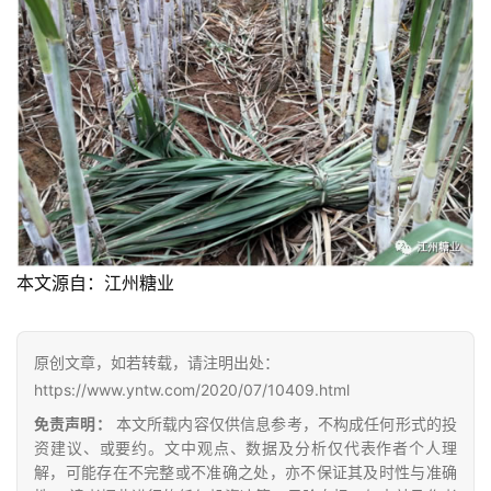
现
货
报
价
专
题
本文源自：江州糖业
地
区
原创文章，如若转载，请注明出处：
频
https://www.yntw.com/2020/07/10409.html
道
免责声明：
本文所载内容仅供信息参考，不构成任何形式的投
资建议、或要约。文中观点、数据及分析仅代表作者个人理
解，可能存在不完整或不准确之处，亦不保证其及时性与准确