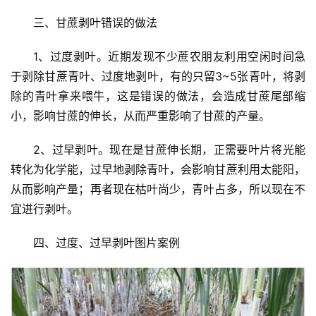
三、甘蔗剥叶错误的做法
1、过度剥叶。近期发现不少蔗农朋友利用空闲时间急
于剥除甘蔗青叶、过度地剥叶，有的只留3~5张青叶，将剥
除的青叶拿来喂牛，这是错误的做法，会造成甘蔗尾部缩
小，影响甘蔗的伸长，从而严重影响了甘蔗的产量。
首
2、过早剥叶。现在是甘蔗伸长期，正需要叶片将光能
页
转化为化学能，过早地剥除青叶，会影响甘蔗利用太能阳，
从而影响产量；再者现在枯叶尚少，青叶占多，所以现在不
宜进行剥叶。
云
糖
四、过度、过早剥叶图片案例
网
公
众
号