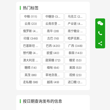
热门标签
中粮
(111)
中糖协
(37)
乌克兰
(20)
云南
(23)
云南农垦
(17)
产业链
(42)
俄罗斯
(43)
南华
(28)
南宁糖业
(81)
印度
(346)
古巴
(16)
哈萨克斯坦
(19)
巴基斯坦
(14)
巴西
(420)
广西
(348)
替代糖
(48)
欧盟
(40)
泰国
(143)
澳大利亚
(16)
甜菜糖
(72)
糖浆
(53)
糖精
(14)
缅甸
(64)
美国
(53)
英茂
(86)
草地贪夜蛾
(14)
视频
(23)
走私糖
(98)
越南
(49)
进口糖
(236)
按日期查询发布的信息