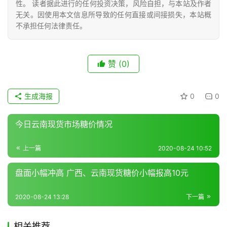
性。 读者据此进行的任何投资决策，风险自担，与本站及作者
无关。因使用本文信息所导致的任何直接或间接损失，本站概
不承担任何法律责任。
现
货
报
赞
(0)
价
生成海报
0
0
专
今日云南现货市场糖价情况
题
上一篇
2020-08-24 10:52
地
盘面小幅冲高 广西、云南现货糖价小幅报高10元
区
频
2020-08-24 13:28
下一篇
道
相关推荐