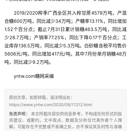
2019/2020榨季广西全区共入榨甘蔗4579万吨，产混
合糖600万吨，同比减少34万吨；产糖率13.11%，同比增加
1.52个百分点；截止7月31日累计销糖463.5万吨，同比减
少28.7万吨；产销率77.25%，同比下降0.17个百分点；工
业库存136.5万吨，同比减少5.3万吨。白砂糖含税平均售价
5606元/吨，同比增加417元/吨，其中7月份单月销糖48万
吨，同比减少9.2万吨。
首
页
yntw.com糖网采编
云
原创文章，如若转载，请注明出处：
糖
https://www.yntw.com/2020/08/11212.html
网
免责声明：
本文所载内容仅供信息参考，不构成任何形式的投
公
资建议、或要约。文中观点、数据及分析仅代表作者个人理
众
解，可能存在不完整或不准确之处，亦不保证其及时性与准确
号