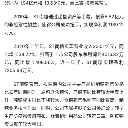
分别为-1.94亿元和-13.63亿元，因此被“披星戴帽”。
2019年，ST南糖通过出售资产等手段，依靠5.52亿元
的非经常性损益，使得公司成功扭亏，实现净利润3189.12
万元。
2020年上半年，ST南糖实现营业收入23.01亿元，同
比增长38.22%；归属于上市公司股东净利润为4016.82万
元，同比增长108.06%。近一年半，ST南糖实现盈利
7205.94万元。
首
ST南糖表示，报告期内公司主要产品机制糖销售价格
页
比去年同期回升，原料蔗含糖份、产糖率同比有较大幅度上
升，吨糖成本同比下降较大，食糖销售毛利率同比提高，制
糖业务扭亏为盈。同时，公司下属控股子公司侨虹公司转型
云
生产防疫物资熔喷布、舒雅护理用品公司转产口罩，防疫物
糖
资贡献了较大利润。
网