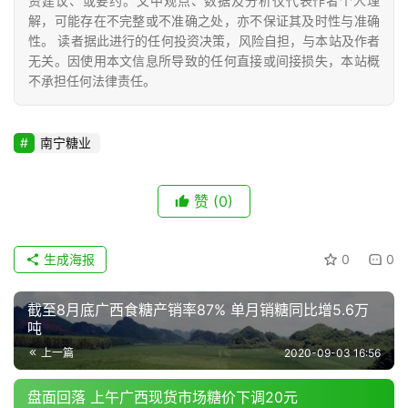
频
资建议、或要约。文中观点、数据及分析仅代表作者个人理
解，可能存在不完整或不准确之处，亦不保证其及时性与准确
道
性。 读者据此进行的任何投资决策，风险自担，与本站及作者
无关。因使用本文信息所导致的任何直接或间接损失，本站概
不承担任何法律责任。
产
业
链
南宁糖业
赞
(0)
产
销
储
生成海报
0
0
运
截至8月底广西食糖产销率87% 单月销糖同比增5.6万
吨
上一篇
2020-09-03 16:56
盘面回落 上午广西现货市场糖价下调20元