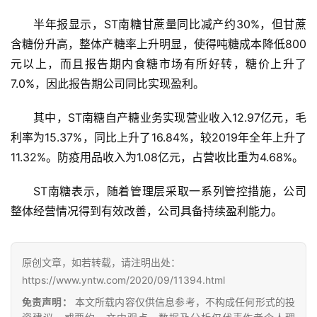
公
半年报显示，ST南糖甘蔗量同比减产约30%，但甘蔗
众
含糖份升高，整体产糖率上升明显，使得吨糖成本降低800
号
元以上，而且报告期内食糖市场有所好转，糖价上升了
7.0%，因此报告期公司同比实现盈利。
现
其中，ST南糖自产糖业务实现营业收入12.97亿元，毛
货
利率为15.37%，同比上升了16.84%，较2019年全年上升了
报
价
11.32%。防疫用品收入为1.08亿元，占营收比重为4.68%。
ST南糖表示，随着管理层采取一系列管控措施，公司
专
整体经营情况得到有效改善，公司具备持续盈利能力。
题
原创文章，如若转载，请注明出处：
https://www.yntw.com/2020/09/11394.html
地
区
免责声明：
本文所载内容仅供信息参考，不构成任何形式的投