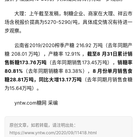
大理：上午截至发稿，制糖企业、商家在大理、祥云市
场含税报价提高为5270-5290/吨，具体成交情况有待进一
步观察。
云南省2019/2020榨季产糖 216.92 万吨（去年同期产
糖 208.01 万吨），产糖率 12.91% ，
截至8 月31日累计销
售新糖173.76万吨
（去年同期销售173.45万吨），
销糖率
80.81%
（去年同期销糖率 83.38%），
8 月份单月销售食
首
糖28.81万吨，同比大增13.17万吨
（去年同期月销售食糖
页
为15.64万吨）。
yntw.com糖网 采编
云
糖
原创文章，如若转载，请注明出处：
网
公
https://www.yntw.com/2020/09/11418.html