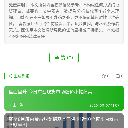
众
免责声明：
本文所载内容仅供信息参考，不构成任何形式的投
号
资建议、或要约。文中观点、数据及分析仅代表作者个人理
解，可能存在不完整或不准确之处，亦不保证其及时性与准确
性。 读者据此进行的任何投资决策，风险自担，与本站及作者
无关。因使用本文信息所导致的任何直接或间接损失，本站概
现
不承担任何法律责任。
货
报
价
赞
(0)
专
生成海报
0
0
题
盘面回升 今日广西现货市场糖价小幅报高
地
上一篇
2020-09-07 11:07
区
频
截至8月底内蒙古甜菜糖基本售罄 附近10个榨季内蒙古
产糖量图
道