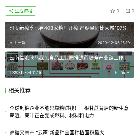
生成海报
0
0
产
销
印度新榨季已有408家糖厂开榨 产糖量同比大增107%
储
运
上一篇
2020-12-03 15:19
云南临沧耿马绿色食品工业园推进蔗糖全产业链工作
2020-12-04 11:15
下一篇
相关推荐
全球制糖企业不能只靠糖赚钱！一根甘蔗背后的新生意：
蔗渣、蔗叶正在变成燃料、材料和电力
高糖又高产 “云蔗”新品种全国种植面积最大