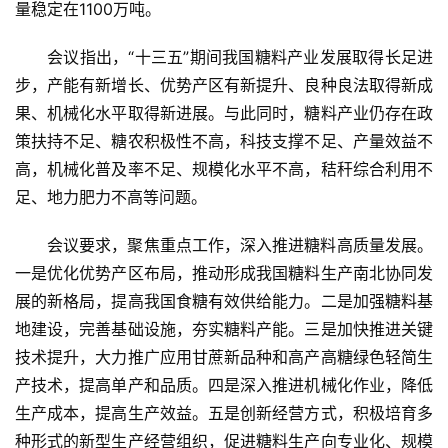
量稳定在1100万吨。
会议指出，“十三五”期间我国糖料产业发展取得长足进
步，产能有新增长、优势产区有新提升、良种良法取得新成
果、机械化水平取得新进展。与此同时，糖料产业仍存在政
首
策扶持不足、糖农积极性不高，科技支撑不足、产量效益不
页
高，机械化普及率不足、规模化水平不高，秸秆综合利用不
足、地力肥力不高等问题。
云
会议要求，聚焦重点工作，深入推进糖料高质量发展。
糖
网
一是优化优势产区布局，推动形成我国糖料生产南北协同发
公
展的新格局，提高我国食糖有效供给能力。二是加强糖料基
众
地建设，完善基础设施，夯实糖料产能。三是加快推进关键
号
技术提升，大力推广应用甘蔗新品种和高产高糖绿色轻简生
产技术，提高单产和品质。四是深入推进机械化作业，降低
生产成本，提高生产效益。五是创新经营方式，积极培育多
现
种形式的新型生产经营组织，促进糖料生产向专业化、规模
货