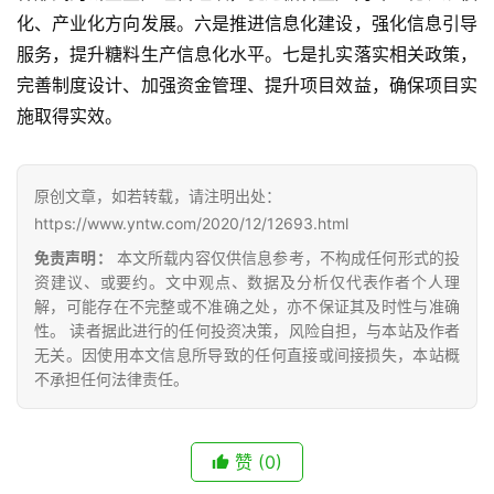
化、产业化方向发展。六是推进信息化建设，强化信息引导
报
价
服务，提升糖料生产信息化水平。七是扎实落实相关政策，
完善制度设计、加强资金管理、提升项目效益，确保项目实
施取得实效。
专
题
原创文章，如若转载，请注明出处：
https://www.yntw.com/2020/12/12693.html
地
免责声明：
本文所载内容仅供信息参考，不构成任何形式的投
区
资建议、或要约。文中观点、数据及分析仅代表作者个人理
频
解，可能存在不完整或不准确之处，亦不保证其及时性与准确
道
性。 读者据此进行的任何投资决策，风险自担，与本站及作者
无关。因使用本文信息所导致的任何直接或间接损失，本站概
不承担任何法律责任。
产
业
赞
(0)
链