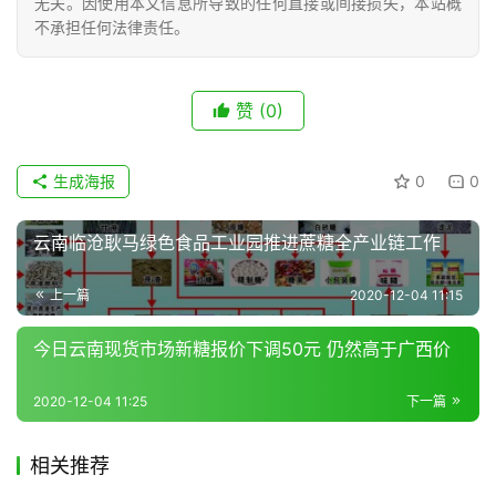
无关。因使用本文信息所导致的任何直接或间接损失，本站概
不承担任何法律责任。
现
货
赞
(0)
报
价
生成海报
0
0
专
云南临沧耿马绿色食品工业园推进蔗糖全产业链工作
题
上一篇
2020-12-04 11:15
今日云南现货市场新糖报价下调50元 仍然高于广西价
地
区
频
2020-12-04 11:25
下一篇
道
相关推荐