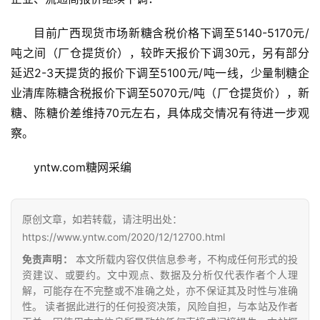
目前广西现货市场新糖含税价格下调至5140-5170元/
吨之间（厂仓提货价），较昨天报价下调30元，另有部分
延迟2-3天提货的报价下调至5100元/吨一线，少量制糖企
业清库陈糖含税报价下调至5070元/吨（厂仓提货价），新
糖、陈糖价差维持70元左右，具体成交情况有待进一步观
察。
首
页
yntw.com糖网采编
原创文章，如若转载，请注明出处：
云
https://www.yntw.com/2020/12/12700.html
糖
网
免责声明：
本文所载内容仅供信息参考，不构成任何形式的投
公
资建议、或要约。文中观点、数据及分析仅代表作者个人理
众
解，可能存在不完整或不准确之处，亦不保证其及时性与准确
性。 读者据此进行的任何投资决策，风险自担，与本站及作者
号