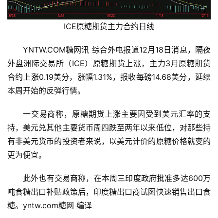
ICE原糖期货主力合约日线
YNTW.COM糖网讯 综合外电报道12月18日消息，隔夜
外盘洲际交易所（ICE）原糖期货上涨，主力3月原糖期货
合约上涨0.19美分，涨幅1.31%，报收每磅14.68美分，延续
本周开始的反弹行情。
一交易商称，原糖期货上涨主要因受到美元汇率的支
持，美元兑其他主要货币周四跌至两年以来低位，对那些持
有非美元货币的投资者来说，以美元计价的原糖价格就变的
更为便宜。
首
页
此外也有交易商称，在本周三印度政府批准多达600万
吨食糖出口补贴政策后，印度糖出口商试图快速销售出口食
糖。yntw.com糖网 编译
云