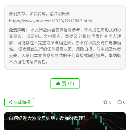
糖
网
原创文章，如若转载，请注明出处：
公
https://www.yntw.com/2020/12/12863.html
众
号
免责声明：
本文所载内容仅供信息参考，不构成任何形式的投
资建议、或要约。文中观点、数据及分析仅代表作者个人理
解，可能存在不完整或不准确之处，亦不保证其及时性与准确
性。 读者据此进行的任何投资决策，风险自担，与本站及作者
现
无关。因使用本文信息所导致的任何直接或间接损失，本站概
货
不承担任何法律责任。
报
价
赞
(0)
专
生成海报
0
0
题
白糖终迎大涨收复失地，反弹or反转？
地