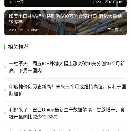
上一篇
2020-12-18 08:16
区
频
印度出口补贴措施将刺激600万吨食糖出口 消化大量结
道
转库存
2020-12-18 08:43
下一篇
产
相关推荐
业
链
一柱擎天！周五ICE外糖大幅上涨突破16美分创10个月新
高，下周一国内……
产
销
印度糖价创历史新高！未来三个月或维持高位，有利于国
储
际糖价
运
利好来了！巴西Unica最新生产数据解读：甘蔗增产、食
糖产量同比减少12.38%