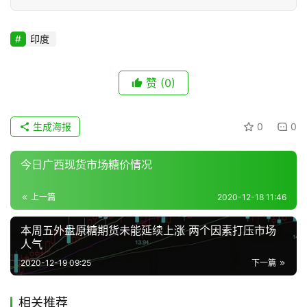
专
题
印度
赞
(0)
地
区
频
生成海报
0
0
道
今日广西现货市场糖价情况
产
上一篇
2020-12-18 11:46
业
链
本周五外盘原糖期货未能延续上涨 两个因素打压市场
人气
2020-12-19 09:25
下一篇
产
销
相关推荐