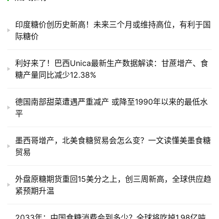
储
运
印度糖价创历史新高！未来三个月或维持高位，有利于国
际糖价
利好来了！巴西Unica最新生产数据解读：甘蔗增产、食
糖产量同比减少12.38%
德国南部甜菜遭遇严重减产 或降至1990年以来的最低水
平
墨西哥增产，北美食糖贸易会怎么变？一文读懂美墨食糖
贸易
外盘原糖期货重回15美分之上，创三周新高，全球供应趋
紧预期升温
2033年：中国食糖消费会到多少？全球将吃掉1.98亿吨