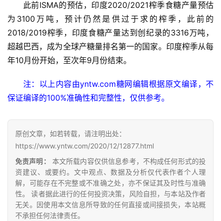
此前ISMA的预估，印度2020/2021榨季食糖产量预估
首
为3100万吨，预计仍然是供过于求的榨季，此前的
页
2018/2019榨季，印度食糖产量达到创纪录的3316万吨，
超越巴西，成为全球产糖量排名第一的国家。印度榨季从每
云
年10月份开始，至次年9月份结束。
糖
网
注：以上内容由yntw.com糖网编辑根据原文编译，不
公
保证编译的100%准确性和完整性，仅供参考。
众
号
原创文章，如若转载，请注明出处：
https://www.yntw.com/2020/12/12877.html
现
免责声明：
本文所载内容仅供信息参考，不构成任何形式的投
货
资建议、或要约。文中观点、数据及分析仅代表作者个人理
报
解，可能存在不完整或不准确之处，亦不保证其及时性与准确
价
性。 读者据此进行的任何投资决策，风险自担，与本站及作者
无关。因使用本文信息所导致的任何直接或间接损失，本站概
不承担任何法律责任。