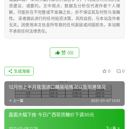
公
资建议、或要约。文中观点、数据及分析仅代表作者个人理
众
解，可能存在不完整或不准确之处，亦不保证其及时性与准确
号
性。 读者据此进行的任何投资决策，风险自担，与本站及作者
无关。因使用本文信息所导致的任何直接或间接损失，本站概
不承担任何法律责任。
现
货
报
赞
(0)
价
生成海报
0
0
专
12月份上半月我国进口糖装船情况以及到港情况
题
上一篇
2021-01-07 13:51
地
盘面大幅下挫 今日广西现货糖价下调30元
区
频
2021-01-08 11:26
下一篇