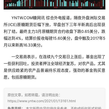
YNTW.COM糖网讯 综合外电报道，隔夜外盘洲际交易
所(ICE)原糖期货巨幅下挫，早盘创下三年半新高后出现获
利了结，最终主力3月原糖期货合约收盘下跌0.65美分，跌
幅达到4%，结算价报收每磅15.60美分，盘中触及2017年5
月以来新高16.33美分。
一交易商表示，在连续九个交易日上涨后，基金出现了
一些获利回吐，投资者押注全球经济复苏，对农产品，尤其
首
是供应趋紧的农产品普遍持乐观态度，强劲的基金购买意
页
愿，包括原糖期货。
云
原创文章，如若转载，请注明出处：
糖
https://www.yntw.com/2021/01/13161.html
网
免责声明：
本文所载内容仅供信息参考，不构成任何形式的投