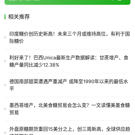
道
相关推荐
产
业
印度糖价创历史新高！未来三个月或维持高位，有利于国
链
际糖价
利好来了！巴西Unica最新生产数据解读：甘蔗增产、食
产
糖产量同比减少12.38%
销
储
德国南部甜菜遭遇严重减产 或降至1990年以来的最低水
运
平
墨西哥增产，北美食糖贸易会怎么变？一文读懂美墨食糖
贸易
外盘原糖期货重回15美分之上，创三周新高，全球供应趋