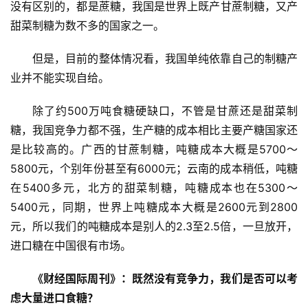
没有区别的，都是蔗糖，我国是世界上既产甘蔗制糖，又产
频
甜菜制糖为数不多的国家之一。
道
但是，目前的整体情况看，我国单纯依靠自己的制糖产
业并不能实现自给。
产
业
除了约500万吨食糖硬缺口，不管是甘蔗还是甜菜制
链
糖，我国竞争力都不强，生产糖的成本相比主要产糖国家还
是比较高的。广西的甘蔗制糖，吨糖成本大概是5700～
5800元，个别年份甚至有6000元；云南的成本稍低，吨糖
产
销
在5400多元，北方的甜菜制糖，吨糖成本也在5300～
储
5400元，同期，世界上吨糖成本大概是2600元到2800
运
元，所以我们的吨糖成本是别人的2.3至2.5倍，一旦放开，
进口糖在中国很有市场。
《财经国际周刊》：既然没有竞争力，我们是否可以考
虑大量进口食糖？