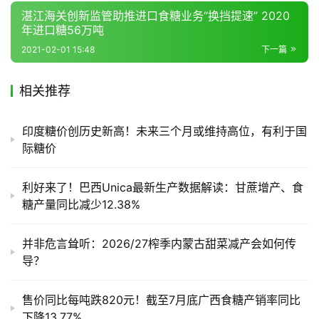
湛江海关创新监管助推进口食糖业务“换挡提速” 2020
年进口糖56万吨
2021-02-01 15:48
下一篇
相关推荐
印度糖价创历史新高！未来三个月或维持高位，有利于国
际糖价
利好来了！巴西Unica最新生产数据解读：甘蔗增产、食
糖产量同比减少12.38%
并非危言耸听：2026/27榨季内蒙古甜菜减产会如何传
导？
售价同比每吨跌820元！截至7月底广西食糖产销率同比
下降13.77%