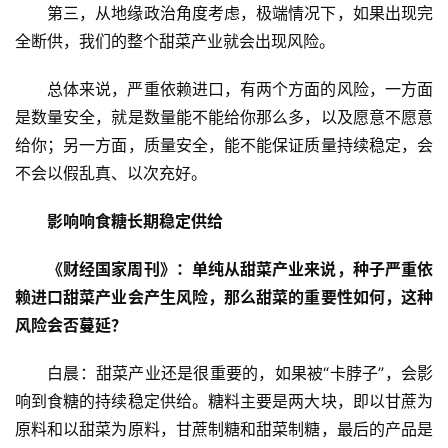
网
第三，从地缘政治角度考虑，极端情况下，如果出现完
公
全断供，我们的整个甜菜产业就会出现风险。
众
号
总体来说，严重依赖进口，有两个方面的风险，一方面
是数量安全，就是数量能不能给你那么多，以及愿意不愿意
给你；另一方面，质量安全，能不能保证质量持续稳定，会
现
不会以假乱真、以次充好。
货
报
影响响食糖长期稳定供给
价
《财经国家周刊》：单纯从甜菜产业来说，种子严重依
赖进口甜菜产业会产生风险，那么甜菜的重要性如何，这种
专
风险会否蔓延？
题
白晨：甜菜产业还是很重要的，如果被“卡脖子”，会影
响到食糖的持续稳定供给。糖料主要是两大块，即以甘蔗为
地
原料和以甜菜为原料，甘蔗制糖和甜菜制糖，最后的产品是
区