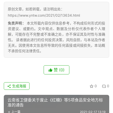
网
原创文章，如若转载，请注明出处：
公
https://www.yntw.com/2021/02/13634.html
众
免责声明：
本文所载内容仅供信息参考，不构成任何形式的投
号
资建议、或要约。文中观点、数据及分析仅代表作者个人理
解，可能存在不完整或不准确之处，亦不保证其及时性与准确
性。 读者据此进行的任何投资决策，风险自担，与本站及作者
现
无关。因使用本文信息所导致的任何直接或间接损失，本站概
货
不承担任何法律责任。
报
价
赞
(0)
专
生成海报
0
0
题
云南省卫健委关于废止《红糖》等5项食品安全地方标
准的通告
地
上一篇
2021-02-17 13:19