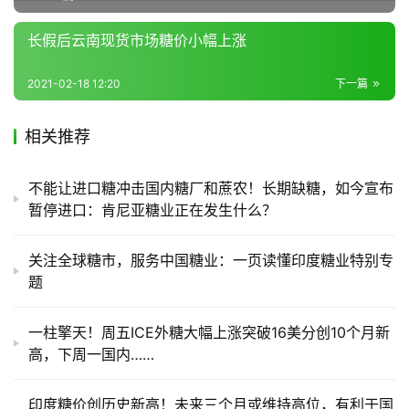
区
频
长假后云南现货市场糖价小幅上涨
道
2021-02-18 12:20
下一篇
产
相关推荐
业
链
不能让进口糖冲击国内糖厂和蔗农！长期缺糖，如今宣布
暂停进口：肯尼亚糖业正在发生什么？
产
销
关注全球糖市，服务中国糖业：一页读懂印度糖业特别专
储
题
运
一柱擎天！周五ICE外糖大幅上涨突破16美分创10个月新
高，下周一国内……
印度糖价创历史新高！未来三个月或维持高位，有利于国