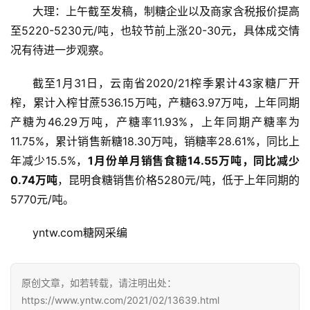
大理：上午截至发稿，制糖企业以及商家含税报价提高
至5220-5230元/吨，也较节前上涨20-30元，具体成交情
况有待进一步观察。
截至1月31日，云南省2020/21榨季累计43家糖厂开
榨，累计入榨甘蔗536.15万吨，产糖63.97万吨，上年同期
产糖为46.29万吨，产糖率11.93%，上年同期产糖率为
11.75%，累计销售新糖18.30万吨，销糖率28.61%，同比上
年减少15.5%，
1月份单月销售食糖14.55万吨，同比减少
首
0.74万吨
，昆明食糖销售价格5280元/吨，低于上年同期的
页
5770元/吨。
yntw.com糖网采编
云
糖
原创文章，如若转载，请注明出处：
网
公
https://www.yntw.com/2021/02/13639.html