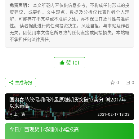
众
免责声明：
本文所载内容仅供信息参考，不构成任何形式的投
号
资建议、或要约。文中观点、数据及分析仅代表作者个人理
解，可能存在不完整或不准确之处，亦不保证其及时性与准确
性。 读者据此进行的任何投资决策，风险自担，与本站及作者
无关。因使用本文信息所导致的任何直接或间接损失，本站概
现
不承担任何法律责任。
货
报
价
赞
(0)
专
生成海报
0
0
题
国内春节放假期间外盘原糖期货突破17美分 创2017年
以来新高
地
上一篇
2021-02-17 13:33
区
频
今日广西现货市场糖价小幅报高
道