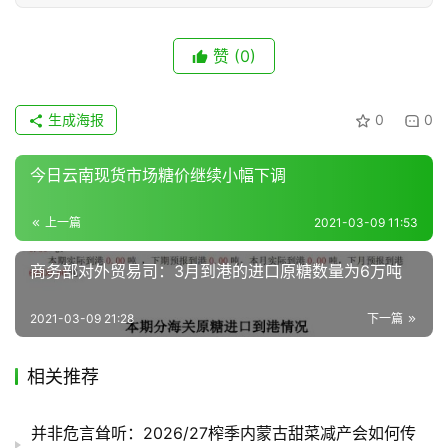
题
赞
(0)
地
区
生成海报
0
0
频
道
今日云南现货市场糖价继续小幅下调
上一篇
2021-03-09 11:53
产
业
商务部对外贸易司：3月到港的进口原糖数量为6万吨
链
2021-03-09 21:28
下一篇
产
相关推荐
销
储
运
并非危言耸听：2026/27榨季内蒙古甜菜减产会如何传