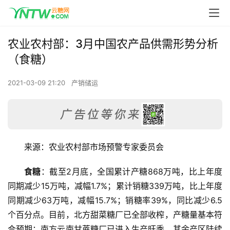
农业农村部：3月中国农产品供需形势分析
（食糖）
2021-03-09 21:20
产销储运
来源：农业农村部市场预警专家委员会
食糖
：截至
2
月底，全国累计产糖
868
万吨，比上年度
同期减少
15
万吨，减幅
1.7%
；累计销糖
339
万吨，比上年度
同期减少
63
万吨，减幅
15.7%
；销糖率
39%
，同比减少
6.5
个百分点。目前，北方甜菜糖厂已全部收榨，产糖量基本符
合预期；南方云南甘蔗糖厂已进入生产旺季，其余产区陆续