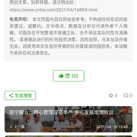
原创文章，如若转载，请注明出处：
网
https://www.yntw.com/2021/04/14869.html
公
众
免责声明：
本文所载内容仅供信息参考，不构成任何形式的投
号
资建议、或要约。文中观点、数据及分析仅代表作者个人理
解，可能存在不完整或不准确之处，亦不保证其及时性与准确
性。 读者据此进行的任何投资决策，风险自担，与本站及作者
无关。因使用本文信息所导致的任何直接或间接损失，本站概
现
不承担任何法律责任。
货
报
价
赞
(0)
专
生成海报
0
0
题
南宁糖业：精心管理提高单产 多元发展增加效益
地
上一篇
2021-04-29 15:48
区