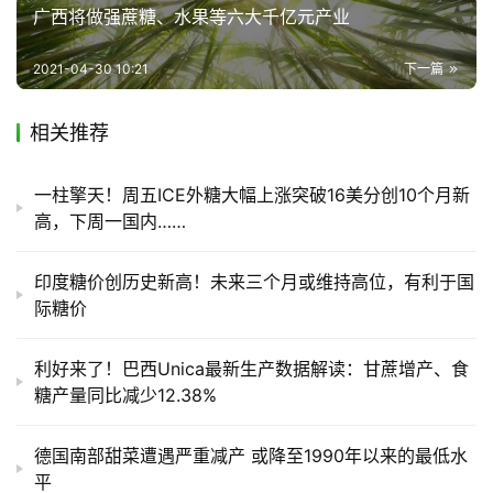
频
广西将做强蔗糖、水果等六大千亿元产业
道
2021-04-30 10:21
下一篇
产
相关推荐
业
链
一柱擎天！周五ICE外糖大幅上涨突破16美分创10个月新
高，下周一国内……
产
印度糖价创历史新高！未来三个月或维持高位，有利于国
销
际糖价
储
运
利好来了！巴西Unica最新生产数据解读：甘蔗增产、食
糖产量同比减少12.38%
德国南部甜菜遭遇严重减产 或降至1990年以来的最低水
平