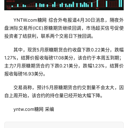
YNTW.com糖网 综合外电报道4月30日消息，隔夜外
盘洲际交易所(ICE)原糖期货继续回调，市场超买信号促使
投资者了结获利，联系两个交易日下挫回调。
其中，现货5月原糖期货合约收盘下跌0.22美分，跌幅
1.27%，结算价报收每磅17.08美分，该合约于本周五到期；
主力7月原糖期货合约下跌0.21美分，跌幅1.23%，结算价
报收每磅16.93美分。
交易商称，预计5月原糖期货合约交割量不会太大，因
首
页
自上周开始，该合约的持仓量已经开始大幅下降。
yntw.com糖网 采编
云
糖