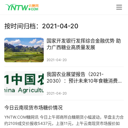
首
按时间归档：2021-04-20
页
国家开发银行发挥综合金融优势 助
力广西糖业高质量发展
云
糖
2021-04-20
网
公
我国农业展望报告（2021-
2030）：预计未来10年食糖消费稳
众
中有增 进口保持较高水平
号
2021-04-20
今日云南现货市场糖价情况
现
货
YNTW.COM糖网讯 今日上午郑商所白糖期货小幅波动，早盘主力合
约2109成交价报收5437元，上涨11元，上午云南现货市场报价如
报