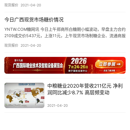
下： 昆明：上午截至发稿，昆明现货市场新糖含税报…
价
现货报价
2021-04-20
今日广西现货市场糖价情况
专
YNTW.COM糖网讯 今日上午郑商所白糖期小幅波动，早盘主力合约
题
2109成交价5437元，上涨11元，上午现货市场制糖企业、流通商报
价如下： 截至发稿，广西现货市场制糖企业报价维…
现货报价
2021-04-20
地
区
频
道
中粮糖业2020年营收211亿元 净利
润同比减少8.7% 高层频变动
产
2021-04-20
业
链