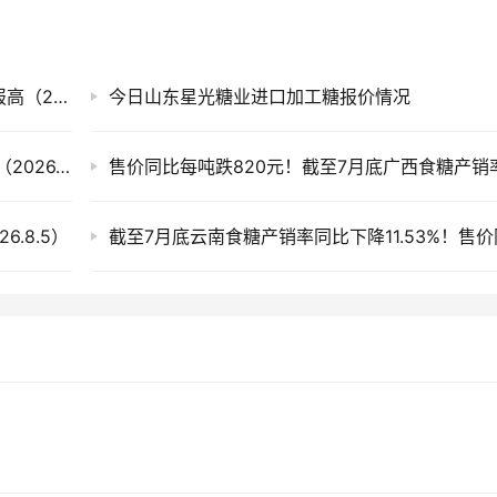
白糖期货迎来上涨，今日国内各现货市场糖价报高（2026.8.7）
今日山东星光糖业进口加工糖报价情况
滇、桂产销率偏低 今日全国各地现货市场糖价（2026.8.6）
.8.5）