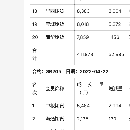
18
华西期货
8,383
3,004
19
宝城期货
8,018
5,372
20
南华期货
7,859
-456
合
411,878
52,985
计
合约：SR205 日期：2022-04-22
名
成交量
会员简称
增减量
次
（手）
1
中粮期货
5,464
2,994
2
海通期货
2,125
130