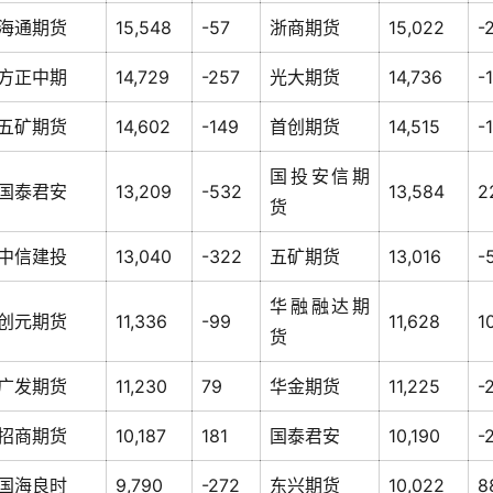
海通期货
15,548
-57
浙商期货
15,022
-
方正中期
14,729
-257
光大期货
14,736
-
五矿期货
14,602
-149
首创期货
14,515
-
国投安信期
国泰君安
13,209
-532
13,584
2
货
中信建投
13,040
-322
五矿期货
13,016
-
华融融达期
创元期货
11,336
-99
11,628
1
货
广发期货
11,230
79
华金期货
11,225
-
招商期货
10,187
181
国泰君安
10,190
-
国海良时
9,790
-272
东兴期货
10,022
8