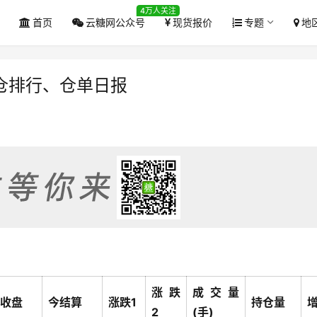
4万人关注
首页
云糖网公众号
现货报价
专题
地
仓排行、仓单日报
涨跌
成交量
收盘
今结算
涨跌1
持仓量
2
(手)