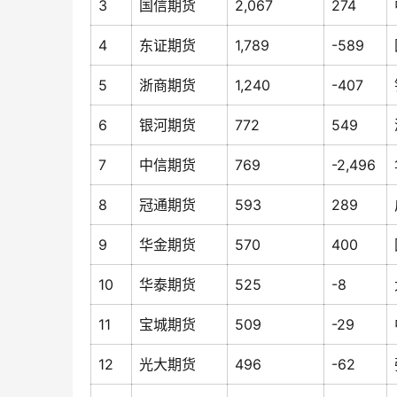
3
国信期货
2,067
274
4
东证期货
1,789
-589
5
浙商期货
1,240
-407
6
银河期货
772
549
7
中信期货
769
-2,496
8
冠通期货
593
289
9
华金期货
570
400
10
华泰期货
525
-8
11
宝城期货
509
-29
12
光大期货
496
-62