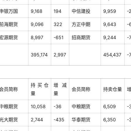
申银万国
9,168
194
中信建投
9,959
-
前海期货
9,096
322
方正中期
9,643
-
宏源期货
8,997
-651
招商期货
9,244
-
395,174
2,997
454,437
-
持买仓
增减
会员简称
会员简称
持卖仓量
量
量
中粮期货
10,058
-36
中粮期货
6,509
-
光大期货
2,744
-435
华泰期货
6,350
-