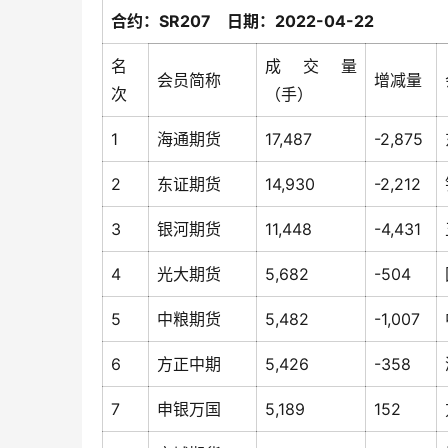
合约：SR207 日期：2022-04-22
名
成交量
会员简称
增减量
次
（手）
1
海通期货
17,487
-2,875
2
东证期货
14,930
-2,212
3
银河期货
11,448
-4,431
4
光大期货
5,682
-504
5
中粮期货
5,482
-1,007
6
方正中期
5,426
-358
7
申银万国
5,189
152