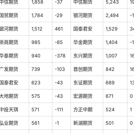
中信期货
1,858
-37
中信期货
5,243
1
国贸期货
1,784
-29
银河期货
2,494
-
银河期货
1,512
461
国泰君安
1,529
3
浙商期货
985
-85
华金期货
1,404
-
华泰期货
940
-378
东兴期货
1,007
1
广发期货
739
-103
首创期货
842
1
国泰君安
623
-43
东证期货
689
1
大地期货
575
-43
宏源期货
671
0
中投天琪
571
-111
方正中期
524
1
弘业期货
561
-1
新湖期货
501
0