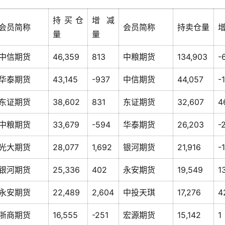
持买仓
增减
会员简称
会员简称
持卖仓量
量
量
中信期货
46,359
813
中粮期货
134,903
-
华泰期货
43,145
-937
中信期货
44,057
-
东证期货
38,602
831
东证期货
32,607
4
中粮期货
33,679
-594
华泰期货
26,203
-
光大期货
28,077
1,692
银河期货
21,916
-
银河期货
25,336
402
永安期货
19,549
1
永安期货
22,489
2,604
中投天琪
17,276
4
浙商期货
16,555
-251
宏源期货
15,142
1