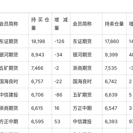
持买仓
增减
会员简称
会员简称
持卖仓量
量
量
东证期货
18,198
-126
东证期货
17,860
1
银河期货
8,943
-34
银河期货
9,399
4
五矿期货
7,466
-2
浙商期货
7,535
-
国海良时
6,757
-22
国海良时
6,742
2
中信建投
6,706
-86
五矿期货
6,639
5
浙商期货
6,615
16
方正中期
6,547
3
方正中期
6,595
53
中信建投
6,393
9