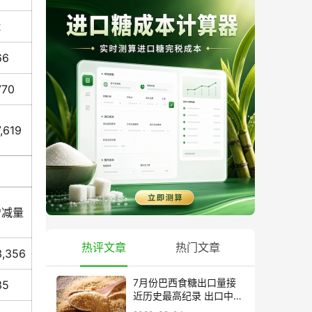
2
66
770
7,619
增减量
热评文章
热门文章
3,356
7月份巴西食糖出口量接
35
近历史最高纪录 出口中国
超40万吨