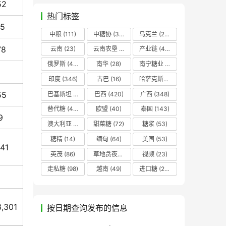
52
热门标签
15
中粮
(111)
中糖协
(37)
乌克兰
(20)
78
云南
(23)
云南农垦
(17)
产业链
(42)
俄罗斯
(43)
南华
(28)
南宁糖业
(81)
印度
(346)
古巴
(16)
哈萨克斯坦
(19)
55
巴基斯坦
(14)
巴西
(420)
广西
(348)
替代糖
(48)
欧盟
(40)
泰国
(143)
9
澳大利亚
(16)
甜菜糖
(72)
糖浆
(53)
糖精
(14)
缅甸
(64)
美国
(53)
141
英茂
(86)
草地贪夜蛾
(14)
视频
(23)
走私糖
(98)
越南
(49)
进口糖
(236)
3,301
按日期查询发布的信息