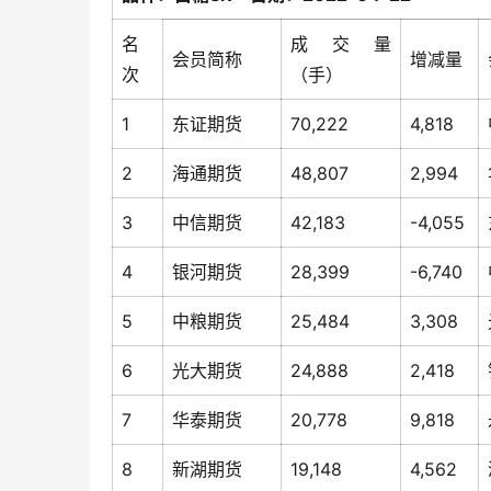
名
成交量
会员简称
增减量
次
（手）
1
东证期货
70,222
4,818
2
海通期货
48,807
2,994
3
中信期货
42,183
-4,055
4
银河期货
28,399
-6,740
5
中粮期货
25,484
3,308
6
光大期货
24,888
2,418
7
华泰期货
20,778
9,818
8
新湖期货
19,148
4,562