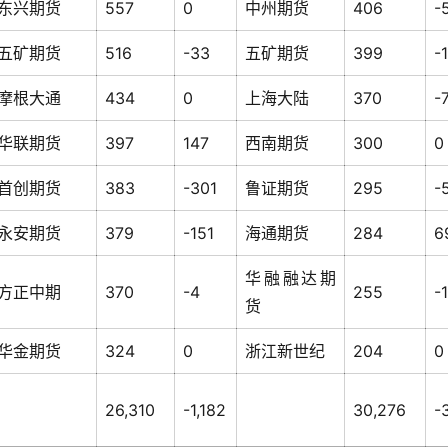
东兴期货
557
0
中州期货
406
-
五矿期货
516
-33
五矿期货
399
-
摩根大通
434
0
上海大陆
370
-
华联期货
397
147
西南期货
300
0
首创期货
383
-301
鲁证期货
295
-
永安期货
379
-151
海通期货
284
6
华融融达期
方正中期
370
-4
255
-
货
华金期货
324
0
浙江新世纪
204
0
26,310
-1,182
30,276
-