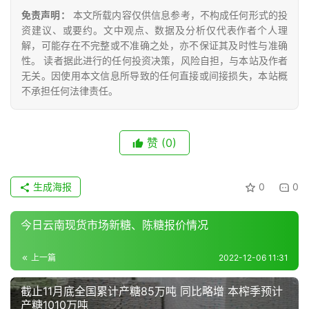
储
免责声明：
本文所载内容仅供信息参考，不构成任何形式的投
运
资建议、或要约。文中观点、数据及分析仅代表作者个人理
解，可能存在不完整或不准确之处，亦不保证其及时性与准确
性。 读者据此进行的任何投资决策，风险自担，与本站及作者
无关。因使用本文信息所导致的任何直接或间接损失，本站概
不承担任何法律责任。
赞
(0)
生成海报
0
0
今日云南现货市场新糖、陈糖报价情况
上一篇
2022-12-06 11:31
截止11月底全国累计产糖85万吨 同比略增 本榨季预计
产糖1010万吨