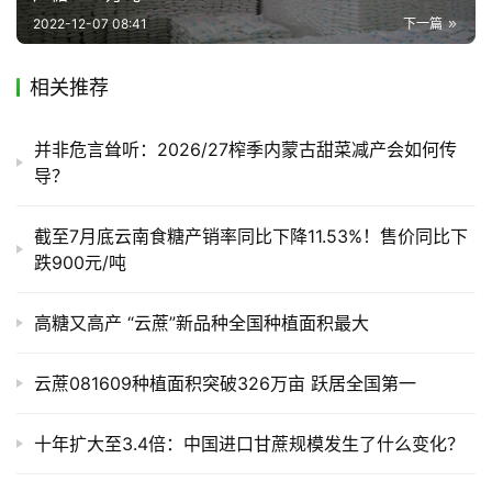
2022-12-07 08:41
下一篇
相关推荐
并非危言耸听：2026/27榨季内蒙古甜菜减产会如何传
导？
截至7月底云南食糖产销率同比下降11.53%！售价同比下
跌900元/吨
高糖又高产 “云蔗”新品种全国种植面积最大
云蔗081609种植面积突破326万亩 跃居全国第一
十年扩大至3.4倍：中国进口甘蔗规模发生了什么变化？