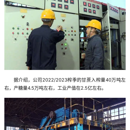
首
页
云
糖
网
公
众
号
据介绍，公司2022/2023榨季的甘蔗入榨量40万吨左
右，产糖量4.5万吨左右，工业产值在2.5亿左右。
现
货
报
价