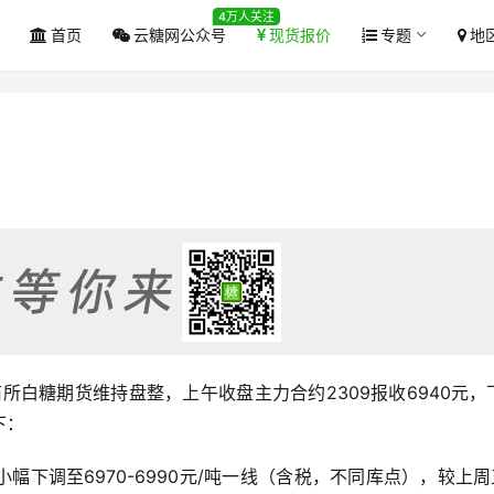
4万人关注
首页
云糖网公众号
现货报价
专题
地
郑商所白糖期货维持盘整，上午收盘主力合约2309报收6940元，
下：
幅下调至6970-6990元/吨一线（含税，不同库点），较上