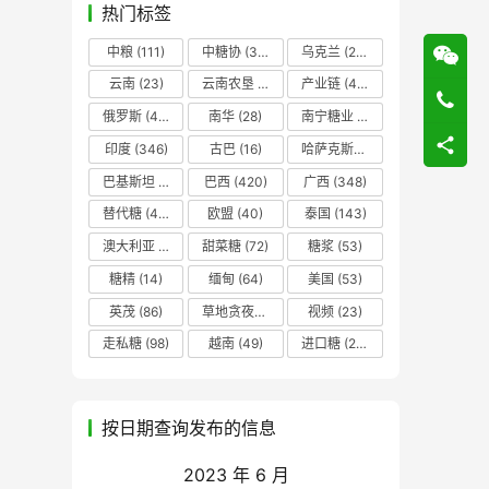
热门标签
中粮
(111)
中糖协
(37)
乌克兰
(20)
云南
(23)
云南农垦
(17)
产业链
(42)
俄罗斯
(43)
南华
(28)
南宁糖业
(81)
印度
(346)
古巴
(16)
哈萨克斯坦
(19)
巴基斯坦
(14)
巴西
(420)
广西
(348)
替代糖
(48)
欧盟
(40)
泰国
(143)
澳大利亚
(16)
甜菜糖
(72)
糖浆
(53)
糖精
(14)
缅甸
(64)
美国
(53)
英茂
(86)
草地贪夜蛾
(14)
视频
(23)
走私糖
(98)
越南
(49)
进口糖
(236)
按日期查询发布的信息
2023 年 6 月