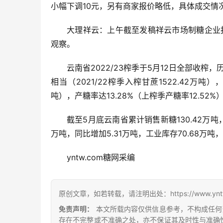
小幅下调10元，另有商家报价略低，具体成交情
大理祥云：上午截至发稿祥云市场制糖企业报
观察。
云南省2022/23榨季于5月12日全部收榨，
相当（2021/22榨季入榨甘蔗1522.42万吨）
吨），产糖率达13.28%（上榨季产糖率12.52%
截至5月底云南省累计销售新糖130.42万吨
万吨，同比增加5.31万吨，工业库存70.68万吨，
yntw.com糖网采编
原创文章，如若转载，请注明出处：https://www.yntw.co
免责声明：
本文所载内容仅供信息参考，不构成任何
存在不完整或不准确之处，亦不保证其及时性与准确