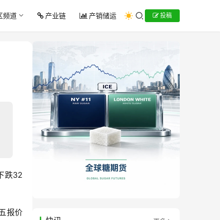
区频道
产业链
产销储运
投稿
下跌32
周五报价