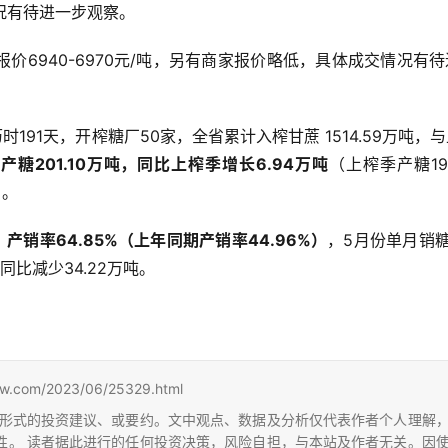
况有待进一步观察。
价6940-6970元/吨，另有商家报价略低，具体成交情况有
历时191天，开榨糖厂50家，全省累计入榨甘蔗 1514.59万吨，
，
产糖201.10万吨，同比上榨季增长6.94万吨
（上榨季产糖194
）。
，
产销率64.85%（上年同期产销率44.96%）
，5月份单月销糖2
同比减少34.22万吨。
m/2023/06/25329.html
形式的投资建议、或要约。文中观点、数据及分析仅代表作者个人理解
性。 读者据此进行的任何投资决策，风险自担，与本站及作者无关。因