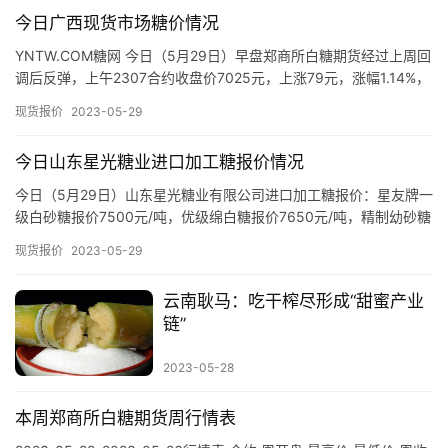
道
今日广西现货市场糖价情况
YNTW.COM糖网 今日（5月29日）早盘郑商所白糖期货经过上周回
调后反弹，上午2307合约收盘价7025元，上涨79元，涨幅1.14%，
产
各制糖企业、流通商报价如下： 截至发稿，…
现货报价
2023-05-29
业
链
今日山东星光糖业进口加工糖报价情况
今日（5月29日）山东星光糖业有限公司进口加工糖报价：星友牌一
级白砂糖报价7500元/吨，优级绵白糖报价7650元/吨，精制幼砂糖
产
报价7950元/吨，普通幼砂糖报价7650元/吨。…
销
现货报价
2023-05-29
储
运
云南耿马：吃干榨尽形成“甜蜜产业
链”
2023-05-28
本周郑商所白糖期货周行情表