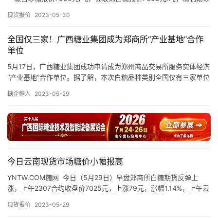
公
糖报价7950元/吨，普通幼砂糖报价7650元/吨。…
现货报价
2023-05-30
众
号
全国仅三家！广西糖业集团成为郑商所“产业基地”合作
单位
5月17日，广西糖业集团成功申请成为郑州商品交易所服务实体经济
现
“产业基地”合作单位。据了解，本次白糖品种类别全国仅有三家单位
货
成为其“产业基地”合作单位，广西糖业集团即为其中之一。 …
报
糖企糖人
2023-05-29
价
专
题
今日云南现货市场糖价小幅报高
YNTW.COM糖网 今日（5月29日）早盘郑商所白糖期货反弹上
涨，上午2307合约收盘价7025元，上涨79元，涨幅1.14%，上午云
地
南现货市场制糖企业、流通商报价如下： 昆明…
区
现货报价
2023-05-29
频