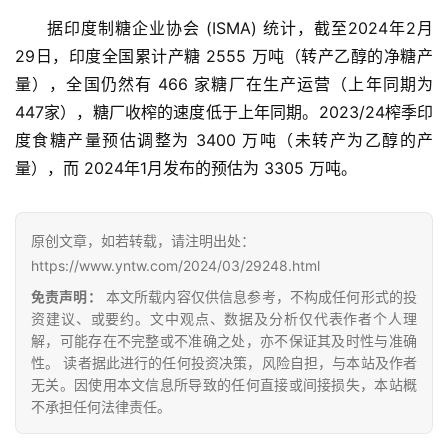
首
页
据印度制糖企业协会 (ISMA) 统计，截至2024年2月
29日，印度全国累计产糖 2555 万吨（转产乙醇的净糖产
量），全国仍然有 466 家糖厂在生产运营（上年同期为
云
447家），糖厂收榨的速度低于上年同期。2023/24榨季印
糖
度食糖产量预估调整为 3400 万吨（未转产为乙醇的产
网
量），而 2024年1月发布的预估为 3305 万吨。
公
众
号
原创文章，如若转载，请注明出处：
https://www.yntw.com/2024/03/29248.html
免责声明：
本文所载内容仅供信息参考，不构成任何形式的投
现
资建议、或要约。文中观点、数据及分析仅代表作者个人理
货
解，可能存在不完整或不准确之处，亦不保证其及时性与准确
报
性。 读者据此进行的任何投资决策，风险自担，与本站及作者
价
无关。因使用本文信息所导致的任何直接或间接损失，本站概
不承担任何法律责任。