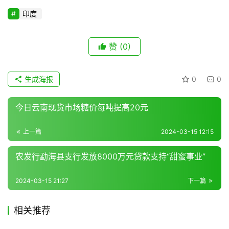
专
印度
题
赞
(0)
地
区
生成海报
0
0
频
道
今日云南现货市场糖价每吨提高20元
上一篇
2024-03-15 12:15
产
业
农发行勐海县支行发放8000万元贷款支持“甜蜜事业”
链
2024-03-15 21:27
下一篇
产
相关推荐
销
储