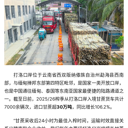
打洛口岸位于云南省西双版纳傣族自治州勐海县西南
部，与缅甸掸邦东部第四特区毗邻，是国家一类开放口岸，
也是中国通往缅甸、泰国等东南亚国家最便捷的陆路通道之
一。截至日前，2025/26榨季从打洛口岸入境甘蔗货车共计
7000余辆次，进口甘蔗超
30万吨
，同比增长106.2%。
“甘蔗采收后24小时为最佳入榨时间，运输时效直接关