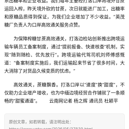
系出糖率和企业收益。我们每年主要经打洛口岸将境外甘蔗
运回入榨，昨天境外砍的甘蔗，次日就能进厂加工，出糖率
首
和原糖品质得到保证，为我们企业增加了不少收益。”英茂
页
糖厂负责人为口岸高效通关服务点赞。
为保障榨糖甘蔗高效通关，打洛边检站创新推出跨境运
云
输车辆员工备案制度，通过“提前报备、快速核查”机制，实
糖
现“随到随检、优先放行”。跨境运输代驾司机刘师傅感慨
网
道：“备案制度实施后，我们运输起来节省了很多时间，大
公
众
大消除了对货品久候变质的忧虑。”
号
高效通关，蔗糖飘香。打洛口岸以“速度”换“甜度”，不
仅助力企业增产增收，也为中缅边境经贸合作铺就了一条顺
现
畅的“甜蜜通道”。　　云南网记者 杨之辉 通讯员 杜颖平
货
报
价
原创文章，如若转载，请注明出处：
https://www.yntw.com/2026/05/37839.html