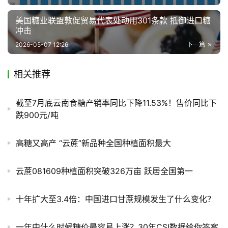
销
储
美国糖业联盟敦促贸易代表处动用301条款 抵御进口糖
运
冲击
2026-05-07 12:26
下一篇
相关推荐
截至7月底云南食糖产销率同比下降11.53%！售价同比下
跌900元/吨
高糖又高产 “云蔗”新品种全国种植面积最大
云蔗081609种植面积突破326万亩 跃居全国第一
十年扩大至3.4倍：中国进口甘蔗规模发生了什么变化？
一年中什么时候糖价最容易上涨？30年CSI数据给你答案