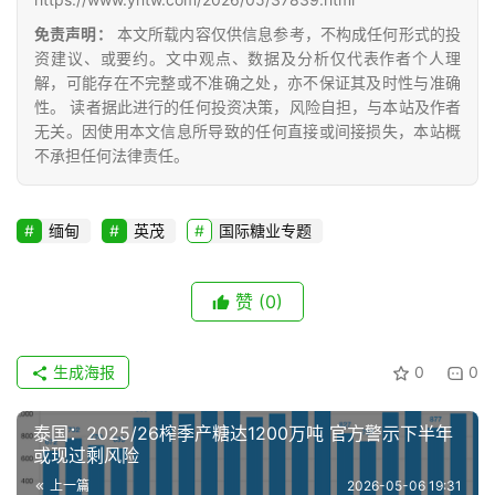
免责声明：
本文所载内容仅供信息参考，不构成任何形式的投
专
资建议、或要约。文中观点、数据及分析仅代表作者个人理
题
解，可能存在不完整或不准确之处，亦不保证其及时性与准确
性。 读者据此进行的任何投资决策，风险自担，与本站及作者
无关。因使用本文信息所导致的任何直接或间接损失，本站概
不承担任何法律责任。
地
区
频
缅甸
英茂
国际糖业专题
道
赞
(0)
产
业
生成海报
0
0
链
泰国：2025/26榨季产糖达1200万吨 官方警示下半年
或现过剩风险
产
上一篇
2026-05-06 19:31