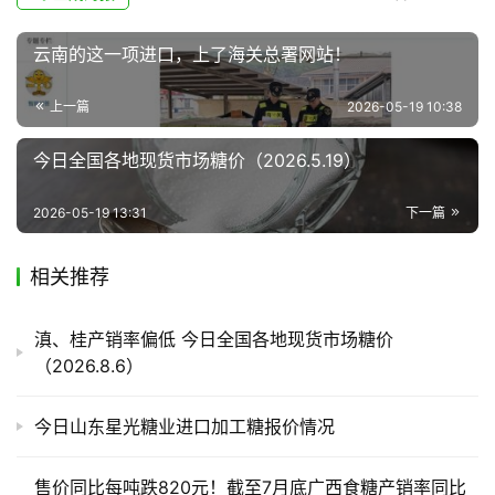
货
报
云南的这一项进口，上了海关总署网站！
价
上一篇
2026-05-19 10:38
专
今日全国各地现货市场糖价（2026.5.19）
题
2026-05-19 13:31
下一篇
地
相关推荐
区
频
道
滇、桂产销率偏低 今日全国各地现货市场糖价
（2026.8.6）
产
今日山东星光糖业进口加工糖报价情况
业
链
售价同比每吨跌820元！截至7月底广西食糖产销率同比