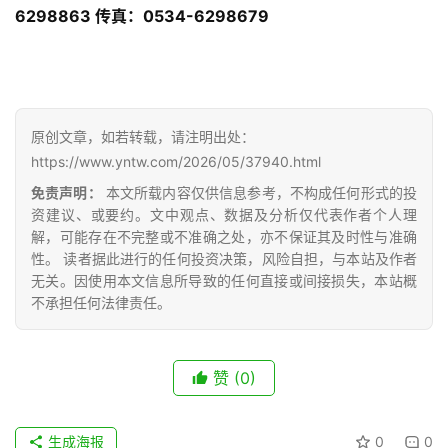
6298863 传真：0534-6298679
首
原创文章，如若转载，请注明出处：
页
https://www.yntw.com/2026/05/37940.html
免责声明：
本文所载内容仅供信息参考，不构成任何形式的投
资建议、或要约。文中观点、数据及分析仅代表作者个人理
云
解，可能存在不完整或不准确之处，亦不保证其及时性与准确
糖
性。 读者据此进行的任何投资决策，风险自担，与本站及作者
网
无关。因使用本文信息所导致的任何直接或间接损失，本站概
公
不承担任何法律责任。
众
号
赞
(0)
现
生成海报
0
0