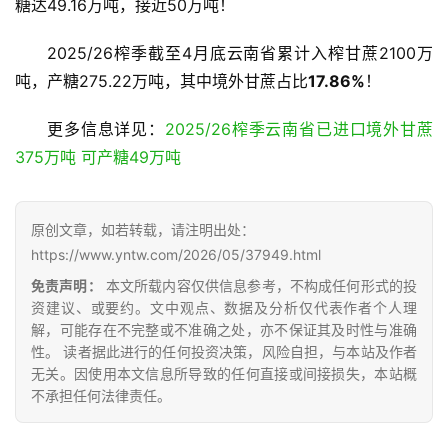
糖达49.16万吨，接近50万吨！
2025/26榨季截至4月底云南省累计入榨甘蔗2100万
云
吨，产糖275.22万吨，其中境外甘蔗占比
17.86%
！
糖
网
更多信息详见：
2025/26榨季云南省已进口境外甘蔗
公
375万吨 可产糖49万吨
众
号
原创文章，如若转载，请注明出处：
https://www.yntw.com/2026/05/37949.html
现
免责声明：
本文所载内容仅供信息参考，不构成任何形式的投
货
资建议、或要约。文中观点、数据及分析仅代表作者个人理
报
解，可能存在不完整或不准确之处，亦不保证其及时性与准确
价
性。 读者据此进行的任何投资决策，风险自担，与本站及作者
无关。因使用本文信息所导致的任何直接或间接损失，本站概
不承担任何法律责任。
专
题