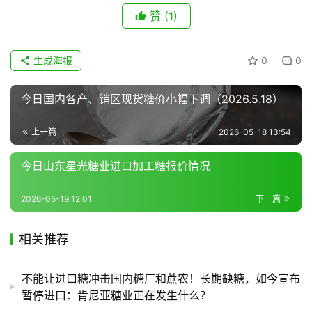
赞
(1)
地
生成海报
0
0
区
频
今日国内各产、销区现货糖价小幅下调（2026.5.18）
道
上一篇
2026-05-18 13:54
产
今日山东星光糖业进口加工糖报价情况
业
链
2026-05-19 12:01
下一篇
相关推荐
产
销
不能让进口糖冲击国内糖厂和蔗农！长期缺糖，如今宣布
储
暂停进口：肯尼亚糖业正在发生什么？
运