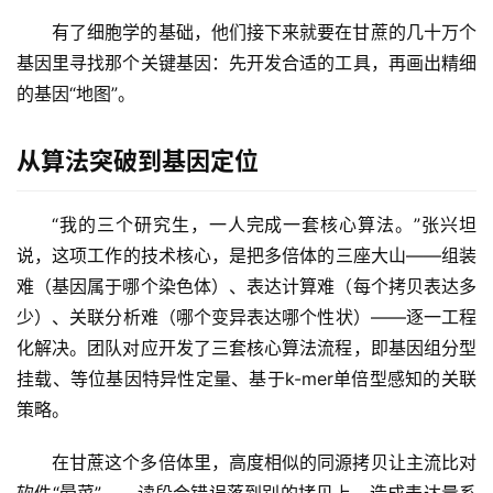
有了细胞学的基础，他们接下来就要在甘蔗的几十万个
基因里寻找那个关键基因：先开发合适的工具，再画出精细
的基因“地图”。
从算法突破到基因定位
“我的三个研究生，一人完成一套核心算法。”张兴坦
首
说，这项工作的技术核心，是把多倍体的三座大山——组装
页
难（基因属于哪个染色体）、表达计算难（每个拷贝表达多
少）、关联分析难（哪个变异表达哪个性状）——逐一工程
云
化解决。团队对应开发了三套核心算法流程，即基因组分型
糖
挂载、等位基因特异性定量、基于k-mer单倍型感知的关联
网
策略。
公
众
在甘蔗这个多倍体里，高度相似的同源拷贝让主流比对
号