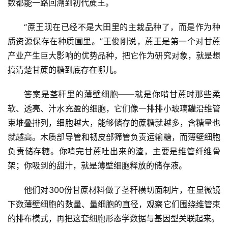
数都能一路回溯到初代蔗王。
“蔗王现在已经不是大田里的主栽品种了，而是作为种
质资源保存在种质圃里。”王俊刚说，蔗王是第一个对甘蔗
产业产生巨大影响的优势品种，把它作为研究对象，就是想
搞清楚甘蔗的糖到底存在哪儿。
答案是茎秆里的薄壁细胞——就是你啃甘蔗时那些柔
软、透亮、汁水充盈的细胞，它们像一排排小玻璃罐沿维管
束堆叠排列，细胞越大，能够储存的蔗糖就越多，含糖量也
就越高。木质部导管和韧皮部筛管负责运输糖，而薄壁细胞
负责储存糖。你啃完甘蔗吐出来的渣，主要是维管纤维骨
架；你吸到的甜汁，就是薄壁细胞释放的储存液。
他们对300份甘蔗材料做了茎秆横切面制片，在显微镜
下数薄壁细胞的数量、量细胞的直径，观察它们围绕维管束
的排布模式，再把这套细胞形态学数据与基因型关联起来。