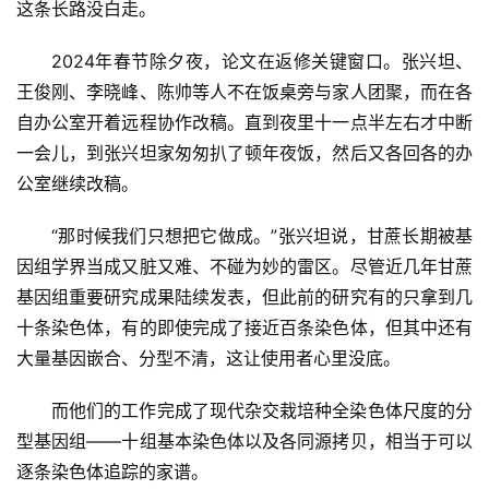
这条长路没白走。
2024年春节除夕夜，论文在返修关键窗口。张兴坦、
王俊刚、李晓峰、陈帅等人不在饭桌旁与家人团聚，而在各
自办公室开着远程协作改稿。直到夜里十一点半左右才中断
一会儿，到张兴坦家匆匆扒了顿年夜饭，然后又各回各的办
公室继续改稿。
“那时候我们只想把它做成。”张兴坦说，甘蔗长期被基
因组学界当成又脏又难、不碰为妙的雷区。尽管近几年甘蔗
基因组重要研究成果陆续发表，但此前的研究有的只拿到几
十条染色体，有的即使完成了接近百条染色体，但其中还有
大量基因嵌合、分型不清，这让使用者心里没底。
而他们的工作完成了现代杂交栽培种全染色体尺度的分
型基因组——十组基本染色体以及各同源拷贝，相当于可以
逐条染色体追踪的家谱。