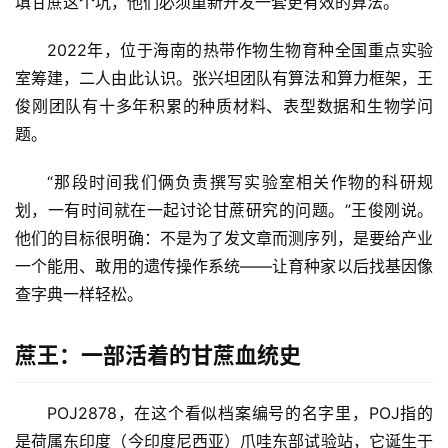
填甘蔗这个坑，他们必须重新开发一套更有效的算法。
2022年，位于海南的热带作物生物育种全国重点实验
室筹建，二人由此认识。张兴坦团队有算法和算力框架，王
俊刚团队有十多年积累的种质材料、表型数据和生物学问
题。
“那段时间我们俩负责撰写实验室相关作物的科研规
划，一有时间就在一起讨论甘蔗研究的问题。”王俊刚说。
他们的目标很明确：不是为了发文章而测序列，是要给产业
一个能用、敢用的遗传操作系统——让育种家以后找基因像
查字典一样轻松。
蔗王：一部活着的甘蔗血统史
POJ2878，在这个看似档案编号的名字里，POJ指的
是荷属东印度（今印度尼西亚）爪哇东部试验站，它诞生于