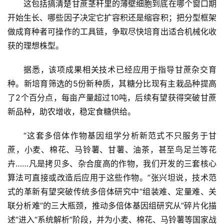
这包括搞清楚甘蔗茎秆里的薄壁细胞到底在哪个窗口期
开始生长、哪些因子决定它扩容积还是缩容积；把分型框架
做成育种者可操作的工具链，争取尽快培育出适合机械化收
获的理想株型。
据悉，该项成果相关技术已经应用于指导甘蔗杂交育
种。新培育筛选的5份新种质，其糖分比现有主栽品种提高
了2个百分点，每亩产量超过10吨，后续有望获得突破甘蔗
新品种，助农增收，稳定食糖供给。
“这套多倍体作物基因组学分析新范式不只服务于甘
蔗，小麦、棉花、马铃薯、甘薯、油茶，甚至鸟足兰等花
卉……凡是拷贝多、杂合度高的作物，我们开发的三套核心
算法可直接或改造后应用于这些作物。”张兴坦说，技术范
式的革新有望突破传统多倍体研究中“组装难、定量难、关
联分析难”的三大瓶颈，推动多倍体基因组研究从“碎片化描
述”进入“系统解析”阶段，并为小麦、棉花、马铃薯等国家战