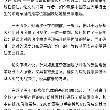
软件“晕菜”——读段会错误落到别的拷贝上，造成表达量系
统性偏估。论文共同第一作者、如今就读中国农业大学博士
生的陈晓承担的是等位基因表达定量算法难题。
现
货
一天深夜，她再次坐在电脑前，一狠心，把几十万条基
报
因的比对深度做了可视化，一屏一屏翻，最后抓住了一条规
价
律：错误比对的深度曲线呈现先升后平再降的特征，而正确
唯一比对的深度分布是平的、均一的。等位基因表达定量算
专
法因此打通。
题
论文审稿人说，针对如此复杂基因组所开发的新型组装
策略既令人振奋，又具有重要意义，确实为应对复杂多倍体
地
基因组的挑战提供了极具前景的方法。
区
频
完成了蔗王118条染色体的基因组图谱后，他们对来自
道
全球19个主要产区的981份甘蔗材料进行了系统重测序，其
中包括78份热带种、290份野生割手密种和613份杂交栽培