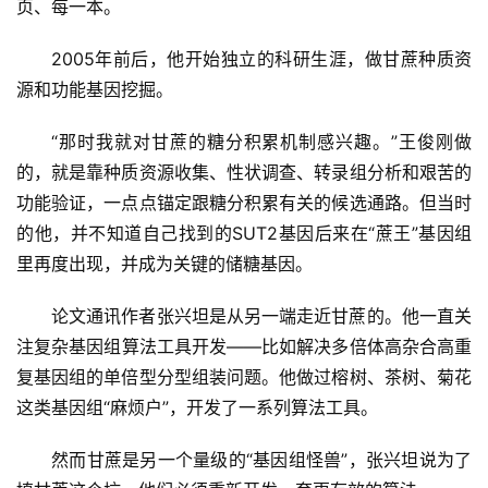
页、每一本。
2005年前后，他开始独立的科研生涯，做甘蔗种质资
源和功能基因挖掘。
“那时我就对甘蔗的糖分积累机制感兴趣。”王俊刚做
的，就是靠种质资源收集、性状调查、转录组分析和艰苦的
功能验证，一点点锚定跟糖分积累有关的候选通路。但当时
的他，并不知道自己找到的SUT2基因后来在“蔗王”基因组
里再度出现，并成为关键的储糖基因。
论文通讯作者张兴坦是从另一端走近甘蔗的。他一直关
注复杂基因组算法工具开发——比如解决多倍体高杂合高重
复基因组的单倍型分型组装问题。他做过榕树、茶树、菊花
这类基因组“麻烦户”，开发了一系列算法工具。
然而甘蔗是另一个量级的“基因组怪兽”，张兴坦说为了