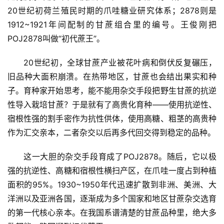
20世纪初荷兰殖民时期的爪哇糖业研究体系；2878则是
1912~1921年间配制的甘蔗组合里的编号。王俊刚把
POJ2878叫做“初代蔗王”。
20世纪初，全球甘蔗产业被花叶病和倒伏反复碾压，
旧品种大面积崩溃。在热带地区，甘蔗也会结出果实和种
子。育种家开始思考，能不能用杂交手段把野生甘蔗的抗逆
性导入栽培甘蔗？于是就有了高贵化育种——使用抗逆性、
宿根性强的割手密作为抗性供体，使用高糖、粗茎的高贵种
作为汇交亲本，二者杂交以后再多代回交得到稳定的品种。
这一大胆的杂交手段育成了POJ2878。随后，它以极
强的抗逆性、高糖和宿根性横扫产区，在爪哇一度占到种植
面积的95%。1930~1950年代迅速扩散到非洲、美洲、大
洋洲以及亚洲各国，逐渐成为多个国家和地区甘蔗杂交选育
的第一代核心亲本。在我国系谱清楚的甘蔗品种里，绝大多