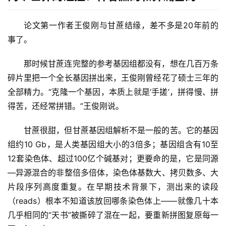
论文第一作者王俊刚与甘蔗结缘，差不多是20年前的
事了。
那时候甘蔗连完整的参考基因组都没有，想在几百万条
碎片里把一个全长基因拼出来，王俊刚曾经花了硕士三年的
全部精力。“克隆一个基因，本质上就是‘手搓’，拼得慢、拼
得苦，还经常拼错。”王俊刚说。
甘蔗很甜，但甘蔗基因组解析不是一般的苦。它的基因
组约10 Gb，是人类基因组大小的3倍多；基因组含有10至
12套染色体、超过100亿个碱基对；更要命的是，它是同源
—异源混合的非整倍多倍体，染色体基数大、拷贝数多、大
片段序列高度重复。在早期技术背景下，测出来的读段
（reads）根本不知道该放回哪条染色体上——就像几十本
几乎相同的“天书”被撕碎了混在一起，要重新拼图复原每一