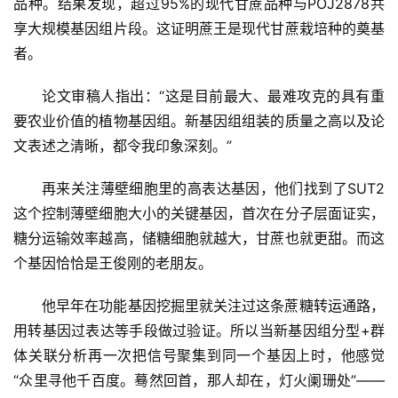
品种。结果发现，超过95%的现代甘蔗品种与POJ2878共
产
享大规模基因组片段。这证明蔗王是现代甘蔗栽培种的奠基
业
者。
链
论文审稿人指出：“这是目前最大、最难攻克的具有重
要农业价值的植物基因组。新基因组组装的质量之高以及论
产
文表述之清晰，都令我印象深刻。”
销
储
再来关注薄壁细胞里的高表达基因，他们找到了SUT2
运
这个控制薄壁细胞大小的关键基因，首次在分子层面证实，
糖分运输效率越高，储糖细胞就越大，甘蔗也就更甜。而这
个基因恰恰是王俊刚的老朋友。
他早年在功能基因挖掘里就关注过这条蔗糖转运通路，
用转基因过表达等手段做过验证。所以当新基因组分型+群
体关联分析再一次把信号聚集到同一个基因上时，他感觉
“众里寻他千百度。蓦然回首，那人却在，灯火阑珊处”——