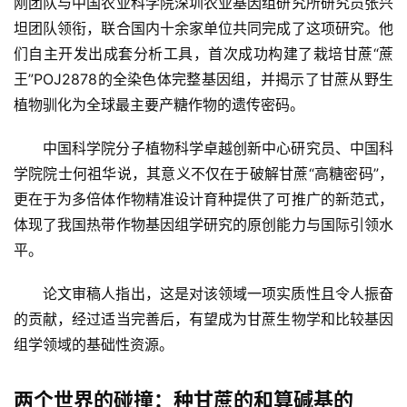
刚团队与中国农业科学院深圳农业基因组研究所研究员张兴
坦团队领衔，联合国内十余家单位共同完成了这项研究。他
们自主开发出成套分析工具，首次成功构建了栽培甘蔗“蔗
王”POJ2878的全染色体完整基因组，并揭示了甘蔗从野生
植物驯化为全球最主要产糖作物的遗传密码。
中国科学院分子植物科学卓越创新中心研究员、中国科
学院院士何祖华说，其意义不仅在于破解甘蔗“高糖密码”，
更在于为多倍体作物精准设计育种提供了可推广的新范式，
体现了我国热带作物基因组学研究的原创能力与国际引领水
平。
论文审稿人指出，这是对该领域一项实质性且令人振奋
的贡献，经过适当完善后，有望成为甘蔗生物学和比较基因
组学领域的基础性资源。
两个世界的碰撞：种甘蔗的和算碱基的