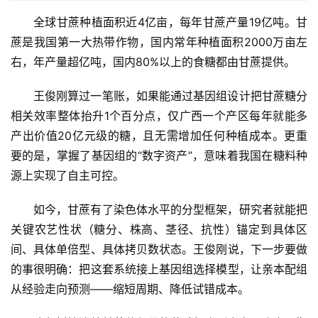
全球甘蔗种植面积近4亿亩，每年甘蔗产量19亿吨。甘
蔗是我国第一大热带作物，国内常年种植面积2000万亩左
右，年产量超亿吨，国内80%以上的食糖都由甘蔗提供。
王俊刚算过一笔账，如果能通过基因组设计把甘蔗糖分
相关效率整体抬升1个百分点，仅广西一个产区每年就能多
产出价值20亿元级的糖，且无需增加任何种植成本。更重
要的是，掌握了基因组的“数字资产”，意味着我国在糖料种
源上实现了自主可控。
如今，甘蔗有了染色体水平的分型框架，研究者就能把
关键农艺性状（糖分、株高、茎径、抗性）锚定到具体区
间、具体单倍型、具体拷贝数状态。王俊刚说，下一步要做
的事很明确：把这套系统接上基因组选择模型，让亲本配组
从经验走向预测——缩短周期、降低试错成本。