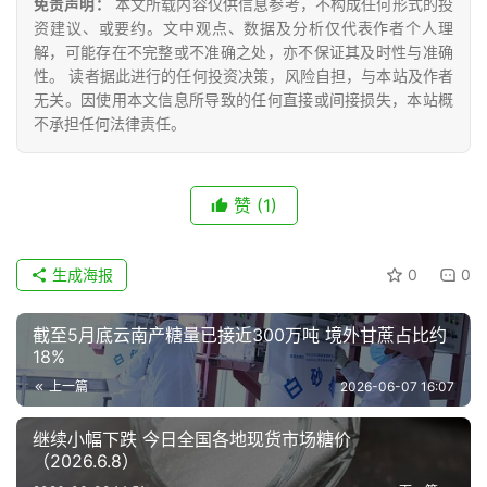
免责声明：
本文所载内容仅供信息参考，不构成任何形式的投
道
资建议、或要约。文中观点、数据及分析仅代表作者个人理
解，可能存在不完整或不准确之处，亦不保证其及时性与准确
性。 读者据此进行的任何投资决策，风险自担，与本站及作者
产
无关。因使用本文信息所导致的任何直接或间接损失，本站概
业
不承担任何法律责任。
链
赞
(1)
产
销
生成海报
0
0
储
运
截至5月底云南产糖量已接近300万吨 境外甘蔗占比约
18%
上一篇
2026-06-07 16:07
继续小幅下跌 今日全国各地现货市场糖价
（2026.6.8）