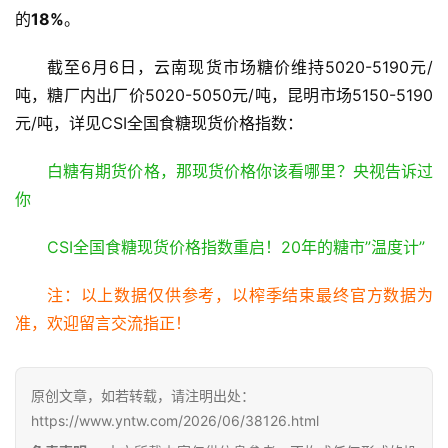
公
的
18%
。
众
号
截至6月6日，云南现货市场糖价维持5020-5190元/
吨，糖厂内出厂价5020-5050元/吨，昆明市场5150-5190
元/吨，详见CSI全国食糖现货价格指数：
现
货
白糖有期货价格，那现货价格你该看哪里？央视告诉过
报
你
价
CSI全国食糖现货价格指数重启！20年的糖市”温度计”
专
注：以上数据仅供参考，以榨季结束最终官方数据为
题
准，欢迎留言交流指正！
地
原创文章，如若转载，请注明出处：
区
https://www.yntw.com/2026/06/38126.html
频