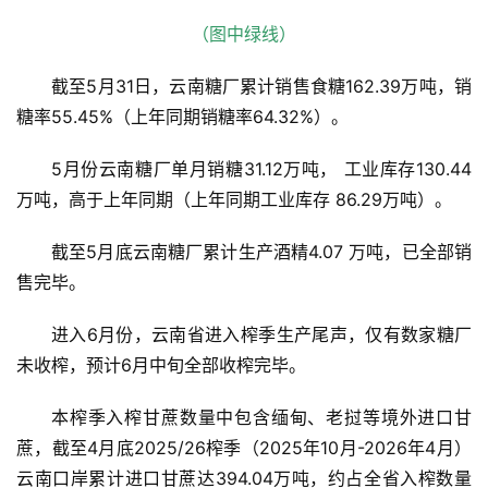
（图中绿线）
截至5月31日，云南糖厂累计销售食糖162.39万吨，销
糖率55.45%（上年同期销糖率64.32%）。
5月份云南糖厂单月销糖31.12万吨， 工业库存130.44
万吨，高于上年同期（上年同期工业库存 86.29万吨）。
截至5月底云南糖厂累计生产酒精4.07 万吨，已全部销
售完毕。
首
页
进入6月份，云南省进入榨季生产尾声，仅有数家糖厂
未收榨，预计6月中旬全部收榨完毕。
云
本榨季入榨甘蔗数量中包含缅甸、老挝等境外进口甘
糖
蔗，截至4月底2025/26榨季（2025年10月-2026年4月）
网
云南口岸累计进口甘蔗达394.04万吨，约占全省入榨数量