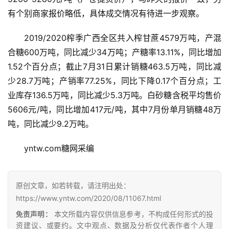
有个别商家报价略低，具体成交情况有待进一步观察。
2019/2020榨季广西全区共入榨甘蔗4579万吨，产混
合糖600万吨，同比减少34万吨；产糖率13.11%，同比增加
1.52个百分点；截止7月31日累计销糖463.5万吨，同比减
少28.7万吨；产销率77.25%，同比下降0.17个百分点；工
业库存136.5万吨，同比减少5.3万吨。白砂糖含税平均售价
5606元/吨，同比增加417元/吨，其中7月份单月销糖48万
首
吨，同比减少9.2万吨。
页
yntw.com糖网采编
云
糖
原创文章，如若转载，请注明出处：
网
https://www.yntw.com/2020/08/11067.html
公
免责声明：
本文所载内容仅供信息参考，不构成任何形式的投
众
资建议、或要约。文中观点、数据及分析仅代表作者个人理