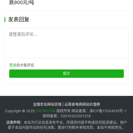
跌900元/吨
发表回复
请登录后评论...
登录
后才能评论
提交
全国农业网站百强 | 云南省电商网站价值榜
Copyright © 2025
YNTW.COM
版权所有 网站备案：滇ICP备17004616号-1
联网备案：53010202001218
法律声明：
本站为行业信息发布平台，所提供内容不构成任何投资建议。用户
基于本站内容作出的任何决策，需自行判断并承担风险，本站不承担责任。