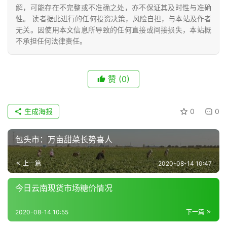
号
解，可能存在不完整或不准确之处，亦不保证其及时性与准确
性。 读者据此进行的任何投资决策，风险自担，与本站及作者
无关。因使用本文信息所导致的任何直接或间接损失，本站概
不承担任何法律责任。
现
货
报
赞
(0)
价
生成海报
0
0
专
题
包头市：万亩甜菜长势喜人
上一篇
2020-08-14 10:47
地
区
今日云南现货市场糖价情况
频
道
2020-08-14 10:55
下一篇